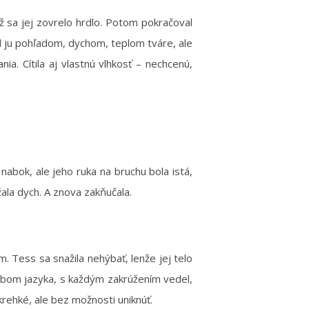
ž sa jej zovrelo hrdlo. Potom pokračoval
dil ju pohľadom, dychom, teplom tváre, ale
a. Cítila aj vlastnú vlhkosť – nechcenú,
nabok, ale jeho ruka na bruchu bola istá,
žala dych. A znova zakňučala.
. Tess sa snažila nehýbať, lenže jej telo
ohybom jazyka, s každým zakrúžením vedel,
 krehké, ale bez možnosti uniknúť.