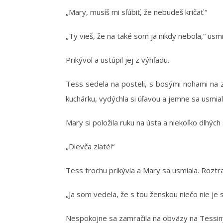
„Mary, musíš mi sľúbiť, že nebudeš kričať.“
„Ty vieš, že na také som ja nikdy nebola,“ usm
Prikývol a ustúpil jej z výhľadu.
Tess sedela na posteli, s bosými nohami na z
kuchárku, vydýchla si úľavou a jemne sa usmial
Mary si položila ruku na ústa a niekoľko dlhých 
„Dievča zlaté!“
Tess trochu prikývla a Mary sa usmiala. Roztr
„Ja som vedela, že s tou ženskou niečo nie je
Nespokojne sa zamračila na obväzy na Tessin