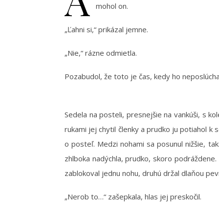
mohol on.
„Ľahni si,“ prikázal jemne.
„Nie,“ rázne odmietla.
Pozabudol, že toto je čas, kedy ho neposlúcha
Sedela na posteli, presnejšie na vankúši, s ko
rukami jej chytil členky a prudko ju potiahol k 
o posteľ. Medzi nohami sa posunul nižšie, takž
zhlboka nadýchla, prudko, skoro podráždene. R
zablokoval jednu nohu, druhú držal dlaňou pevn
„Nerob to…“ zašepkala, hlas jej preskočil.