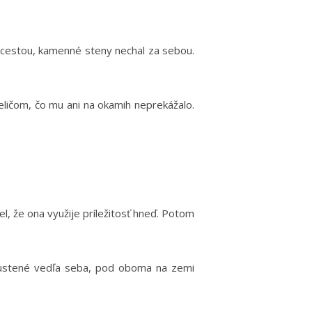
ou cestou, kamenné steny nechal za sebou.
šeličom, čo mu ani na okamih neprekážalo.
l, že ona využije príležitosť hneď. Potom
pustené vedľa seba, pod oboma na zemi