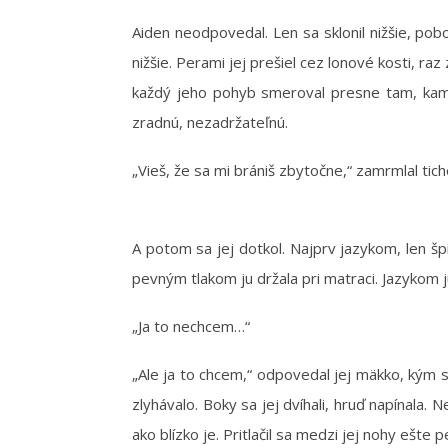
Aiden neodpovedal. Len sa sklonil nižšie, pob
nižšie. Perami jej prešiel cez lonové kosti, r
každý jeho pohyb smeroval presne tam, kam on
zradnú, nezadržateľnú.
„Vieš, že sa mi brániš zbytočne,“ zamrmlal tic
A potom sa jej dotkol. Najprv jazykom, len šp
pevným tlakom ju držala pri matraci. Jazykom j
„Ja to nechcem…“
„Ale ja to chcem,“ odpovedal jej mäkko, kým sa
zlyhávalo. Boky sa jej dvíhali, hruď napínala
ako blízko je. Pritlačil sa medzi jej nohy ešte