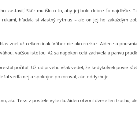
ho zastaviť. Skôr mu išlo o to, aby jej bolo dobre čo najdlhšie. T
 rukami, hľadala si vlastný rytmus – ale on jej ho zakaždým zo
hlas znel už celkom inak. Vôbec nie ako rozkaz. Aiden sa pousmia
 váhou, väčšou istotou. Až sa napokon celá zachvela a panvu prudk
 prestal počítať. Už od prvého však vedel, že kedykoľvek povie
dos
 ležal vedľa nej a spokojne pozoroval, ako oddychuje.
m, ako Tess z postele vyliezla. Aiden otvoril dvere len trochu, ale