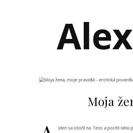
Alex
Moja žen
A
iden sa otočil na Tess a pocítil siln