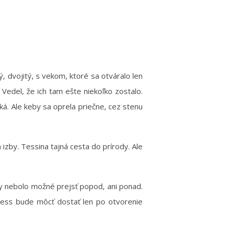
ý, dvojitý, s vekom, ktoré sa otváralo len
. Vedel, že ich tam ešte niekoľko zostalo.
ká. Ale keby sa oprela priečne, cez stenu
 izby. Tessina tajná cesta do prírody. Ale
by nebolo možné prejsť popod, ani ponad.
Tess bude môcť dostať len po otvorenie