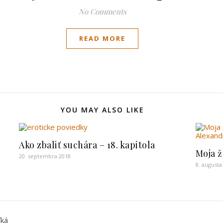
No Comments
READ MORE
YOU MAY ALSO LIKE
Ako zbaliť suchára – 18. kapitola
Moja ž
20. septembra 2018
8. augusta