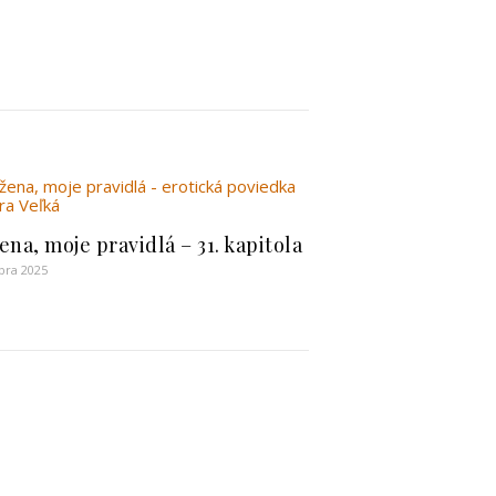
ena, moje pravidlá – 31. kapitola
bra 2025