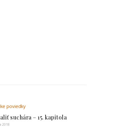
aliť suchára – 15. kapitola
a 2018