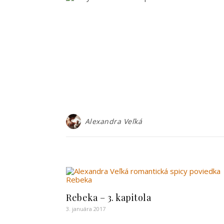
Alexandra Veľká
Rebeka – 3. kapitola
3. januára 2017