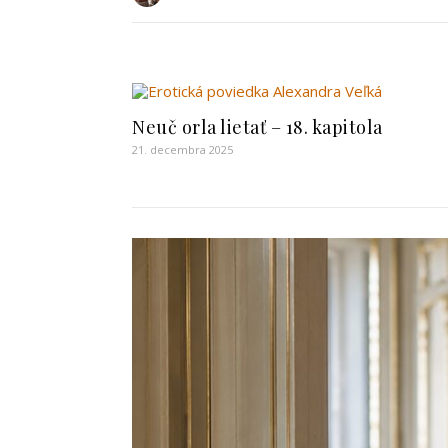
Neuč orla lietať – 18. kapitola
21. decembra 2025