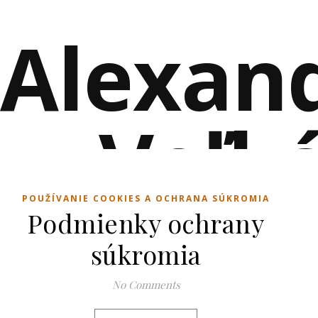
Alexan
Veľk
POUŽÍVANIE COOKIES A OCHRANA SÚKROMIA
Podmienky ochrany
EROTICKÉ POVIEDKY PLNÉ VZŤAHOV A RO
súkromia
No Comments