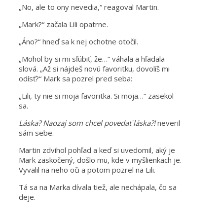
„No, ale to ony nevedia,“ reagoval Martin.
„Mark?“ začala Lili opatrne.
„Áno?“ hneď sa k nej ochotne otočil.
„Mohol by si mi sľúbiť, že…“ váhala a hľadala
slová. „Až si nájdeš novú favoritku, dovolíš mi
odísť?“ Mark sa pozrel pred seba:
„Lili, ty nie si moja favoritka. Si moja…“ zasekol
sa.
Láska? Naozaj som chcel povedať láska?!
neveril
sám sebe.
Martin zdvihol pohľad a keď si uvedomil, aký je
Mark zaskočený, došlo mu, kde v myšlienkach je.
Vyvalil na neho oči a potom pozrel na Lili.
Tá sa na Marka dívala tiež, ale nechápala, čo sa
deje.