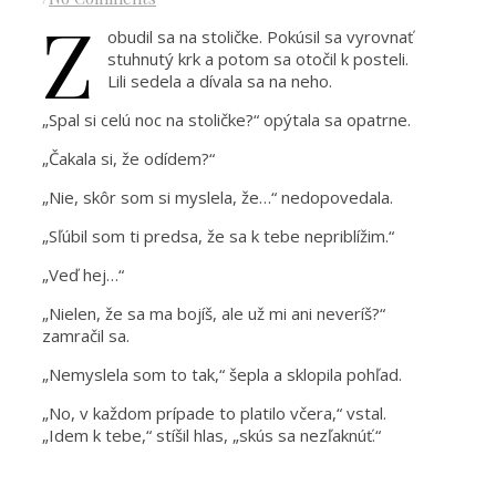
Z
obudil sa na stoličke. Pokúsil sa vyrovnať
stuhnutý krk a potom sa otočil k posteli.
Lili sedela a dívala sa na neho.
„Spal si celú noc na stoličke?“ opýtala sa opatrne.
„Čakala si, že odídem?“
„Nie, skôr som si myslela, že…“ nedopovedala.
„Sľúbil som ti predsa, že sa k tebe nepriblížim.“
„Veď hej…“
„Nielen, že sa ma bojíš, ale už mi ani neveríš?“
zamračil sa.
„Nemyslela som to tak,“ šepla a sklopila pohľad.
„No, v každom prípade to platilo včera,“ vstal.
„Idem k tebe,“ stíšil hlas, „skús sa nezľaknúť.“