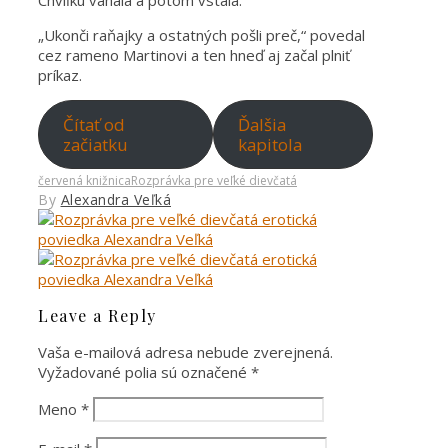
Chvíľku váhala a potom vstala.
„Ukonči raňajky a ostatných pošli preč,“ povedal
cez rameno Martinovi a ten hneď aj začal plniť
príkaz.
Čítať od
Ďalšia
začiatku
kapitola
červená knižnica
Rozprávka pre veľké dievčatá
By
Alexandra Veľká
Leave a Reply
Vaša e-mailová adresa nebude zverejnená.
Vyžadované polia sú označené
*
Meno
*