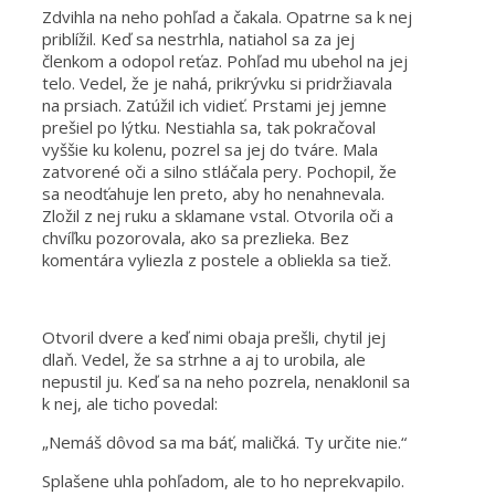
Zdvihla na neho pohľad a čakala. Opatrne sa k nej
priblížil. Keď sa nestrhla, natiahol sa za jej
členkom a odopol reťaz. Pohľad mu ubehol na jej
telo. Vedel, že je nahá, prikrývku si pridržiavala
na prsiach. Zatúžil ich vidieť. Prstami jej jemne
prešiel po lýtku. Nestiahla sa, tak pokračoval
vyššie ku kolenu, pozrel sa jej do tváre. Mala
zatvorené oči a silno stláčala pery. Pochopil, že
sa neodťahuje len preto, aby ho nenahnevala.
Zložil z nej ruku a sklamane vstal. Otvorila oči a
chvíľku pozorovala, ako sa prezlieka. Bez
komentára vyliezla z postele a obliekla sa tiež.
Otvoril dvere a keď nimi obaja prešli, chytil jej
dlaň. Vedel, že sa strhne a aj to urobila, ale
nepustil ju. Keď sa na neho pozrela, nenaklonil sa
k nej, ale ticho povedal:
„Nemáš dôvod sa ma báť, maličká. Ty určite nie.“
Splašene uhla pohľadom, ale to ho neprekvapilo.