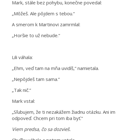
Mark, stále bez pohybu, konečne povedal:
„Môžeš. Ale pôjdem s tebou.“
A smerom k Martinovi zamrmlal:
„Horšie to už nebude.“
Lili váhala:
„Ehm, veď tam na mňa uvidíš,“ namietala.
„Nepôjdeš tam sama.“
„Tak nič.“
Mark vstal:
„Sľubujem, že ti nezakážem žiadnu otázku. Ani im
odpoveď. Chcem pri tom iba byť.“
Viem predsa, čo sa dozvieš.