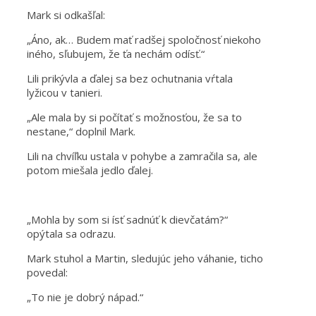
Mark si odkašľal:
„Áno, ak… Budem mať radšej spoločnosť niekoho
iného, sľubujem, že ťa nechám odísť.“
Lili prikývla a ďalej sa bez ochutnania vŕtala
lyžicou v tanieri.
„Ale mala by si počítať s možnosťou, že sa to
nestane,“ doplnil Mark.
Lili na chvíľku ustala v pohybe a zamračila sa, ale
potom miešala jedlo ďalej.
„Mohla by som si ísť sadnúť k dievčatám?“
opýtala sa odrazu.
Mark stuhol a Martin, sledujúc jeho váhanie, ticho
povedal:
„To nie je dobrý nápad.“