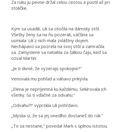
Za ruku ju pevne držal celou cestou a pustil až pri
stoličke.
Kým sa usadili, Lili sa otočila na dámsky stôl.
Všetky ženy sa na ňu pozerali, väčšina sa
usmiala. Lili z nich mala zvláštny dojem.
Nechápavo sa pozrela na svoj stôl a zamračila
sa. Zamyslene sa natiahla za šálkou čaju, keď sa
ozval Martin:
„Je ti divné, že vyzerajú spokojne?“
Venovala mu pohľad a váhavo prikývla.
„Elena je nepríjemná ku každému. Sekírovala ich
všetky. Sú ti vďačné za odvahu.“
„Odvahu?!“ vyprskla Lili pohŕdavo.
„Myslia si, že sa jej onedlho dostaneš do rúk.“
„To sa nestane,“ povedal Mark s úplnou istotou.