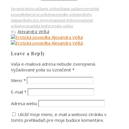
červená knižnica
čítanie online
čítanie zadarmo
erotické
poviedky
literárne príbehy
poviedky online
príbehy
láska
príbehy pre ženy
romantické knihy
romantické
príbehy
romantika knihy
romány online
By
Alexandra Veľká
Leave a Reply
Vaša e-mailová adresa nebude zverejnená.
Vyžadované polia sú označené
*
Meno
*
E-mail
*
Adresa webu
Uložiť moje meno, e-mail a webovú stránku v
tomto prehliadači pre moje budúce komentáre.