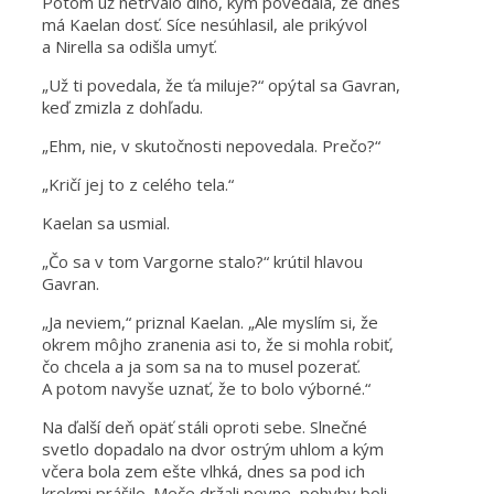
Potom už netrvalo dlho, kým povedala, že dnes
má Kaelan dosť. Síce nesúhlasil, ale prikývol
a Nirella sa odišla umyť.
„Už ti povedala, že ťa miluje?“ opýtal sa Gavran,
keď zmizla z dohľadu.
„Ehm, nie, v skutočnosti nepovedala. Prečo?“
„Kričí jej to z celého tela.“
Kaelan sa usmial.
„Čo sa v tom Vargorne stalo?“ krútil hlavou
Gavran.
„Ja neviem,“ priznal Kaelan. „Ale myslím si, že
okrem môjho zranenia asi to, že si mohla robiť,
čo chcela a ja som sa na to musel pozerať.
A potom navyše uznať, že to bolo výborné.“
Na ďalší deň opäť stáli oproti sebe. Slnečné
svetlo dopadalo na dvor ostrým uhlom a kým
včera bola zem ešte vlhká, dnes sa pod ich
krokmi prášilo. Meče držali pevne, pohyby boli