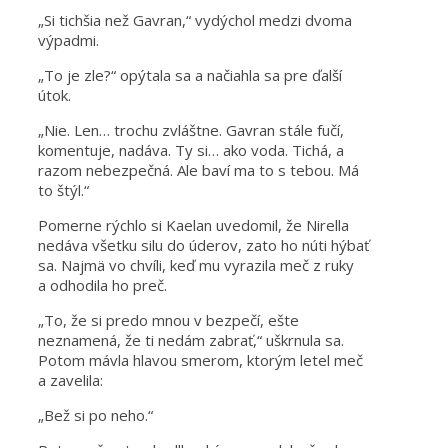
„Si tichšia než Gavran,“ vydýchol medzi dvoma
výpadmi.
„To je zle?“ opýtala sa a načiahla sa pre ďalší
útok.
„Nie. Len… trochu zvláštne. Gavran stále fučí,
komentuje, nadáva. Ty si… ako voda. Tichá, a
razom nebezpečná. Ale baví ma to s tebou. Má
to štýl.“
Pomerne rýchlo si Kaelan uvedomil, že Nirella
nedáva všetku silu do úderov, zato ho núti hýbať
sa. Najmä vo chvíli, keď mu vyrazila meč z ruky
a odhodila ho preč.
„To, že si predo mnou v bezpečí, ešte
neznamená, že ti nedám zabrať,“ uškrnula sa.
Potom mávla hlavou smerom, ktorým letel meč
a zavelila:
„Bež si po neho.“