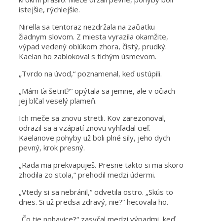
istejšie, rýchlejšie.
Nirella sa tentoraz nezdržala na začiatku
žiadnym slovom. Z miesta vyrazila okamžite,
výpad vedený oblúkom zhora, čistý, prudký.
Kaelan ho zablokoval s tichým úsmevom.
„Tvrdo na úvod,“ poznamenal, keď ustúpili.
„Mám ťa šetriť?“ opýtala sa jemne, ale v očiach
jej blčal veselý plameň.
Ich meče sa znovu stretli. Kov zarezonoval,
odrazil sa a vzápätí znovu vyhľadal cieľ.
Kaelanove pohyby už boli plné sily, jeho dych
pevný, krok presný.
„Rada ma prekvapuješ. Presne takto si ma skoro
zhodila zo stola,“ prehodil medzi údermi.
„Vtedy si sa nebránil,“ odvetila ostro. „Skús to
dnes. Si už predsa zdravý, nie?“ hecovala ho.
„Čo tie nohavice?“ zasyčal medzi výpadmi, keď