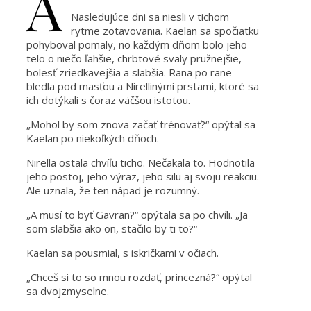
A
Nasledujúce dni sa niesli v tichom
rytme zotavovania. Kaelan sa spočiatku
pohyboval pomaly, no každým dňom bolo jeho
telo o niečo ľahšie, chrbtové svaly pružnejšie,
bolesť zriedkavejšia a slabšia. Rana po rane
bledla pod masťou a Nirellinými prstami, ktoré sa
ich dotýkali s čoraz väčšou istotou.
„Mohol by som znova začať trénovať?“ opýtal sa
Kaelan po niekoľkých dňoch.
Nirella ostala chvíľu ticho. Nečakala to. Hodnotila
jeho postoj, jeho výraz, jeho silu aj svoju reakciu.
Ale uznala, že ten nápad je rozumný.
„A musí to byť Gavran?“ opýtala sa po chvíli. „Ja
som slabšia ako on, stačilo by ti to?“
Kaelan sa pousmial, s iskričkami v očiach.
„Chceš si to so mnou rozdať, princezná?“ opýtal
sa dvojzmyselne.