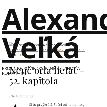
Alexan
Veľká
,
,
Alexandra Veľká
erotické poviedky
Neuč
orla lietať
Neuč orla lietať –
EROTICKÉ POVIEDKY PLNÉ VZŤAHOV A
ROMANTIKY
52. kapitola
/
No Comments
Si tu prvýkrát? Začni od
1. kapitoly