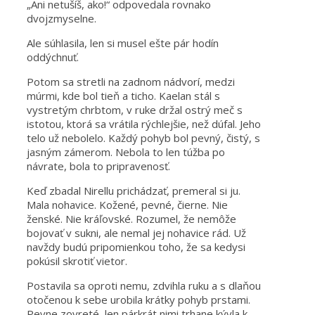
„Ani netušíš, ako!“ odpovedala rovnako
dvojzmyselne.
Ale súhlasila, len si musel ešte pár hodín
oddýchnuť.
Potom sa stretli na zadnom nádvorí, medzi
múrmi, kde bol tieň a ticho. Kaelan stál s
vystretým chrbtom, v ruke držal ostrý meč s
istotou, ktorá sa vrátila rýchlejšie, než dúfal. Jeho
telo už nebolelo. Každý pohyb bol pevný, čistý, s
jasným zámerom. Nebola to len túžba po
návrate, bola to pripravenosť.
Keď zbadal Nirellu prichádzať, premeral si ju.
Mala nohavice. Kožené, pevné, čierne. Nie
ženské. Nie kráľovské. Rozumel, že nemôže
bojovať v sukni, ale nemal jej nohavice rád. Už
navždy budú pripomienkou toho, že sa kedysi
pokúsil skrotiť vietor.
Postavila sa oproti nemu, zdvihla ruku a s dlaňou
otočenou k sebe urobila krátky pohyb prstami.
Pevne zovreté, len párkrát nimi trhane kývla k