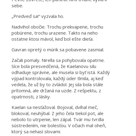
sebe.
„Predveď sa!“ vyzvala ho.
Nadvihol obočie. Trochu prekvapene, trochu
pobúrene, trochu urazene. Takto na neho
ostatne ktosi mávol, keď bol ešte dieťa.
Gavran opretý o múrik sa pobavene zasmial.
Začali pomaly. Nirella sa pohybovala opatrne.
Síce bola presvedčená, že Kaelanovu silu
odhaduje správne, ale musela si byť istá. Každý
výpad kontrolovala, každý úder tlmila, aj keď
vedela, že už by to zvládol. Jej sila bola stále
prítomná, ale držaná na uzde. Z rešpektu, z
opatrnosti, z lásky.
Kaelan sa nesťažoval. Bojoval, dvíhal meč,
blokoval, neuhýbal. Z jeho čela tiekol pot, ale
nebolo to utrpenie, len zápal. Tvár mu tvrdla
sústredením, nie bolesťou. V očiach mal oheň,
ktorý sa nehasí slovami.