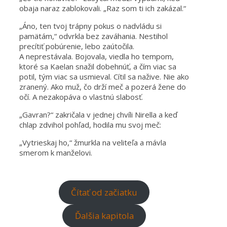
obaja naraz zablokovali. „Raz som ti ich zakázal.“
„Áno, ten tvoj trápny pokus o nadvládu si
pamätám,“ odvrkla bez zaváhania. Nestihol
precítiť pobúrenie, lebo zaútočila.
A neprestávala. Bojovala, viedla ho tempom,
ktoré sa Kaelan snažil dobehnúť, a čím viac sa
potil, tým viac sa usmieval. Cítil sa nažive. Nie ako
zranený. Ako muž, čo drží meč a pozerá žene do
očí. A nezakopáva o vlastnú slabosť.
„Gavran?“ zakričala v jednej chvíli Nirella a keď
chlap zdvihol pohľad, hodila mu svoj meč:
„Vytrieskaj ho,“ žmurkla na veliteľa a mávla
smerom k manželovi.
Čítať od začiatku
Ďalšia kapitola