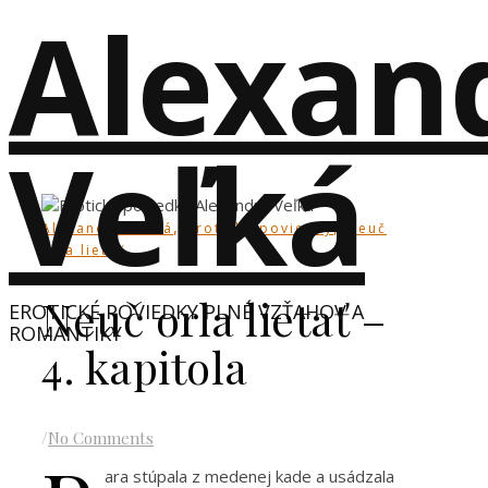
Alexan
Veľká
,
,
Alexandra Veľká
erotické poviedky
Neuč
orla lietať
Neuč orla lietať –
EROTICKÉ POVIEDKY PLNÉ VZŤAHOV A
ROMANTIKY
4. kapitola
/
No Comments
ara stúpala z medenej kade a usádzala