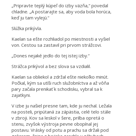
„Pripravte teplý kúpeľ do izby väzňa,“ povedal
chladne. „A postarajte sa, aby voda bola horúca,
keď ju tam vylejú.“
Slúžka prikývla.
Kaelan sa ešte rozhliadol po miestnosti a vyšiel
von. Cestou sa zastavil pri prvom strážcovi.
„Dones nejaké jedlo do tej istej izby.“
Strážca prikývol a bez slova sa vzdialil.
Kaelan sa obliekol a zdržal ešte niekoľko minút.
Počkal, kým sa utíši ruch služobníctva a až vôňa
pary začala prenikať k schodisku, vybral sa k
zajatkyni.
V izbe ju našiel presne tam, kde ju nechal. Ležala
na posteli, pripútaná za zápästia, celé telo stále
v zbroji. Kov sa leskol v šere, prilba opretá o
stenu, zvyšok výstroja pevne obopínal jej
postavu. Vrásky od potu a prachu sa držali pod