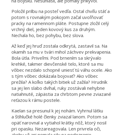
na bojisku. Nesúhlasil, ale pomaly prikývol.
Položil prilbu na posteľ vedľa. Ostal chvíľu stáť a
potom s rovnakým pokojom začal uvoľňovať
pracky na ramennom pláte. Postupne zložil celý
vrchný diel, jeden kovový kus za druhým.
Nechala ho, bez pohybu, bez slova.
Až keď jej hruď zostala odkrytá, zastavil sa. Na
okamih sa mu v tvári mihol záchvev prekvapenia.
Bola útla. Priveľmi. Pod brnením sa skrývalo
krehké, takmer dievčenské telo, ktoré sa mu
vôbec nezdalo schopné uniesť tú váhu ocele. Ako
s tým vôbec dokázala bojovať? Ako vôbec
prežila? A koľko takých bitiek už zažila? Hrudník
sa jej len slabo dvíhal, ruky zostávali nehybne
natiahnuté, zápästia za chrbtom pevne zviazané
reťazou k rámu postele.
Kaelan sa presunul k jej nohám. Vyhrnul látku
a štíhlučké holé členky zviazal lanom. Potom sa
opäť narovnal a vytiahol krátky nôž, ktorý nosil
pri opasku. Nezareagovala. Len privrela oči,
akoby už ani nemala silu na podozrenie.