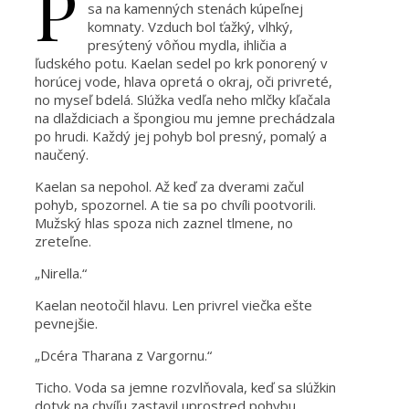
P
sa na kamenných stenách kúpeľnej
komnaty. Vzduch bol ťažký, vlhký,
presýtený vôňou mydla, ihličia a
ľudského potu. Kaelan sedel po krk ponorený v
horúcej vode, hlava opretá o okraj, oči privreté,
no myseľ bdelá. Slúžka vedľa neho mlčky kľačala
na dlaždiciach a špongiou mu jemne prechádzala
po hrudi. Každý jej pohyb bol presný, pomalý a
naučený.
Kaelan sa nepohol. Až keď za dverami začul
pohyb, spozornel. A tie sa po chvíli pootvorili.
Mužský hlas spoza nich zaznel tlmene, no
zreteľne.
„Nirella.“
Kaelan neotočil hlavu. Len privrel viečka ešte
pevnejšie.
„Dcéra Tharana z Vargornu.“
Ticho. Voda sa jemne rozvlňovala, keď sa slúžkin
dotyk na chvíľu zastavil uprostred pohybu.