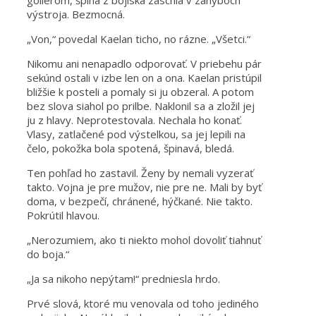
golierom, špina z bojiska zaschla v záhyboch
výstroja. Bezmocná.
„Von,“ povedal Kaelan ticho, no rázne. „Všetci.“
Nikomu ani nenapadlo odporovať. V priebehu pár
sekúnd ostali v izbe len on a ona. Kaelan pristúpil
bližšie k posteli a pomaly si ju obzeral. A potom
bez slova siahol po prilbe. Naklonil sa a zložil jej
ju z hlavy. Neprotestovala. Nechala ho konať.
Vlasy, zatlačené pod výstelkou, sa jej lepili na
čelo, pokožka bola spotená, špinavá, bledá.
Ten pohľad ho zastavil. Ženy by nemali vyzerať
takto. Vojna je pre mužov, nie pre ne. Mali by byť
doma, v bezpečí, chránené, hýčkané. Nie takto.
Pokrútil hlavou.
„Nerozumiem, ako ti niekto mohol dovoliť tiahnuť
do boja.“
„Ja sa nikoho nepýtam!“ predniesla hrdo.
Prvé slová, ktoré mu venovala od toho jediného