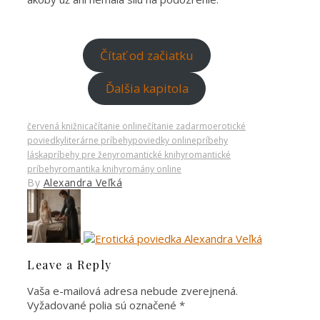
Čítať od začiatku
Ďalšia kapitola
červená knižnica
čítanie online
čítanie zadarmo
erotické
poviedky
literárne príbehy
poviedky online
príbehy
láska
príbehy pre ženy
romantické knihy
romantické
príbehy
romantika knihy
romány online
By
Alexandra Veľká
Leave a Reply
Vaša e-mailová adresa nebude zverejnená.
Vyžadované polia sú označené
*