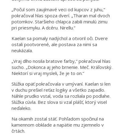
„Počul som zaujímavé veci od kupcov z juhu,“
pokračoval hlas spoza dverí. „Tharan mal dvoch
potomkov. Staršieho chlapca zabili minulú zimu
pri priesmyku. A dcéru. Nirellu.“
Kaelan sa pomaly nadýchol a otvoril oči. Dvere
ostali pootvorené, ale postava za nimi sa
neukázala.
„Vraj dlho nosila bratove farby,“ pokračoval hlas
sucho. „Dokonca aj jeho brnenie. Meč. Kráľovský.
Niektorí si vraj mysleli, že je to on.“
Slúžka opäť pokračovala v umývaní. Kaelan si len
v duchu prešiel reťaz logiky a všetko zapadlo.
Náhle prudko vstal, voda sa rozliala po podlahe.
Slúžka cúvla. Bez slova si vzal plášť, ktorý visel
neďaleko.
Na okamih zostal stáť. Pohľadom spočinul na
kamennom obklade a napätie mu zjemnelo v
črtách.