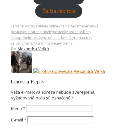
Ďalšia kapitola
červená knižnica
čítanie online
čítanie zadarmo
erotické
poviedky
literárne príbehy
poviedky online
príbehy
láska
príbehy pre ženy
romantické knihy
romantické
príbehy
romantika knihy
romány online
By
Alexandra Veľká
Leave a Reply
Vaša e-mailová adresa nebude zverejnená.
Vyžadované polia sú označené
*
Meno
*
E-mail
*