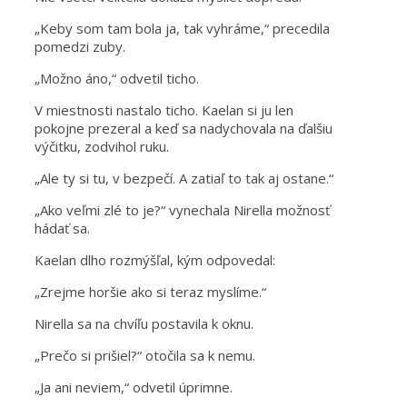
„Keby som tam bola ja, tak vyhráme,“ precedila
pomedzi zuby.
„Možno áno,“ odvetil ticho.
V miestnosti nastalo ticho. Kaelan si ju len
pokojne prezeral a keď sa nadychovala na ďalšiu
výčitku, zodvihol ruku.
„Ale ty si tu, v bezpečí. A zatiaľ to tak aj ostane.“
„Ako veľmi zlé to je?“ vynechala Nirella možnosť
hádať sa.
Kaelan dlho rozmýšľal, kým odpovedal:
„Zrejme horšie ako si teraz myslíme.“
Nirella sa na chvíľu postavila k oknu.
„Prečo si prišiel?“ otočila sa k nemu.
„Ja ani neviem,“ odvetil úprimne.