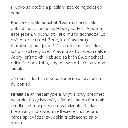
Prudko sa otočila a prešla v izbe čo najďalej od
neho.
Kaelan sa stále nehýbal. Tvár mu horela, ale
pohľad zostal pokojný. Hlboký nádych. A potom
ešte jeden. V duchu cítil, ako mu to dochádza. Čo
práve teraz urobil. Žene, ktorú asi miluje.
A možno aj ona jeho. Stála pred ním ako niekto,
koho zradil celý svet. A ak mu za to uštedrí ďalšie
údery, príjme ich. Nebude sa brániť. Ale nechcel
odísť. Nie bez toho, aby jej vysvetlil, čo sa v ňom
lámalo.
„Prosím,“ dostal zo seba konečne a zdvihol na
ňu pohľad.
Nirella sa ani nezamyslela. Chytila prvý predmet
na stole, ťažký kalamár, a šmarila ho po ňom tak
prudko, až to v priestore zahvízdalo. Kaelan
trénovaným pohybom reflexívne uhol telom,
náraz sprevádzal zvuk skla trieštiaceho sa o
stenu.