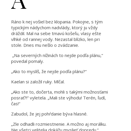
Ráno k nej vošiel bez klopania. Pokojne, s tým
typickým nádychom nadvlády, ktorý ju vždy
dráždil. Mal na sebe tmavú košeľu, vlasy ešte
vlhké od rannej vody. Nezastal blízko, len pri
stole. Dnes mu nešlo o zvádzanie.
„Na severných nížinách to nejde podľa plánu,“
povedal pomaly.
„Ako to myslíš, že nejde podľa plánu?“
Kaelan si založil ruky. Mlčal.
„Ako ste to, dočerta, mohli s takými možnosťami
posrať?!“ vyletela. „Mali ste výhodu! Terén, ľudí,
čas!“
Zabudol, že jej pohŕdanie býva hlasné.
„Zle odhadli rozmiestnenie. A možno aj morálku.
Nie všetci velitelia dokážu myslieť dopredu.“