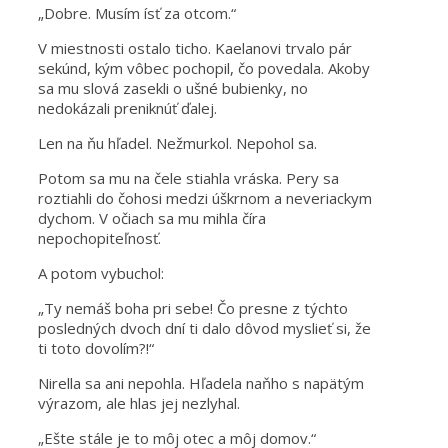
„Dobre. Musím ísť za otcom.“
V miestnosti ostalo ticho. Kaelanovi trvalo pár
sekúnd, kým vôbec pochopil, čo povedala. Akoby
sa mu slová zasekli o ušné bubienky, no
nedokázali preniknúť ďalej.
Len na ňu hľadel. Nežmurkol. Nepohol sa.
Potom sa mu na čele stiahla vráska. Pery sa
roztiahli do čohosi medzi úškrnom a neveriackym
dychom. V očiach sa mu mihla číra
nepochopiteľnosť.
A potom vybuchol:
„Ty nemáš boha pri sebe! Čo presne z týchto
posledných dvoch dní ti dalo dôvod myslieť si, že
ti toto dovolím?!“
Nirella sa ani nepohla. Hľadela naňho s napätým
výrazom, ale hlas jej nezlyhal.
„Ešte stále je to môj otec a môj domov.“