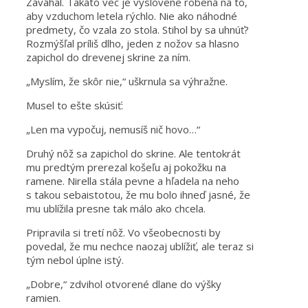
Zaváhal. Takáto vec je vyslovene robená na to,
aby vzduchom letela rýchlo. Nie ako náhodné
predmety, čo vzala zo stola. Stihol by sa uhnúť?
Rozmýšľal príliš dlho, jeden z nožov sa hlasno
zapichol do drevenej skrine za ním.
„Myslím, že skôr nie,“ uškrnula sa výhražne.
Musel to ešte skúsiť:
„Len ma vypočuj, nemusíš nič hovo…“
Druhý nôž sa zapichol do skrine. Ale tentokrát
mu predtým prerezal košeľu aj pokožku na
ramene. Nirella stála pevne a hľadela na neho
s takou sebaistotou, že mu bolo ihneď jasné, že
mu ublížila presne tak málo ako chcela.
Pripravila si tretí nôž. Vo všeobecnosti by
povedal, že mu nechce naozaj ublížiť, ale teraz si
tým nebol úplne istý.
„Dobre,“ zdvihol otvorené dlane do výšky
ramien.