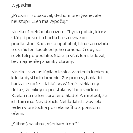
„Vypadni!!“
„Prosím,“ zopakoval, dychom prerývane, ale
neustúpil. „Len ma vypočuj.“
Nirella už nehľadala rozum. Chytila pohár, ktorý
stál pri posteli a hodila ho s rovnakou
prudkosťou. Kaelan sa opäť uhol, hlina sa rozbila
o skriňu len kúsok od jeho ramena. Črepy sa
rozleteli po podlahe. Stále ju však len sledoval,
bez najmenšej známky obrany.
Nirella zrazu ustúpila o krok a zamierila k miestu,
kde kedysi bolo brnenie. Zospodu vytiahla tri
hádzacie nože – ľahké, vyvážené. Neklamný
dôkaz, že nikdy neprestala byť bojovníčkou.
Kaelan na ne len zarazene hľadel. Ani netušil, že
ich tam má. Nevidel ich. Nehľadal ich. Zovrela
jeden v prstoch a pozrela naňho s planúcimi
očami:
„Stihneš sa uhnúť všetkým trom?“