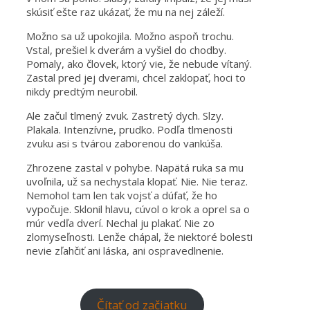
skúsiť ešte raz ukázať, že mu na nej záleží.
Možno sa už upokojila. Možno aspoň trochu.
Vstal, prešiel k dverám a vyšiel do chodby.
Pomaly, ako človek, ktorý vie, že nebude vítaný.
Zastal pred jej dverami, chcel zaklopať, hoci to
nikdy predtým neurobil.
Ale začul tlmený zvuk. Zastretý dych. Slzy.
Plakala. Intenzívne, prudko. Podľa tlmenosti
zvuku asi s tvárou zaborenou do vankúša.
Zhrozene zastal v pohybe. Napätá ruka sa mu
uvoľnila, už sa nechystala klopať. Nie. Nie teraz.
Nemohol tam len tak vojsť a dúfať, že ho
vypočuje. Sklonil hlavu, cúvol o krok a oprel sa o
múr vedľa dverí. Nechal ju plakať. Nie zo
zlomyseľnosti. Lenže chápal, že niektoré bolesti
nevie zľahčiť ani láska, ani ospravedlnenie.
Čítať od začiatku