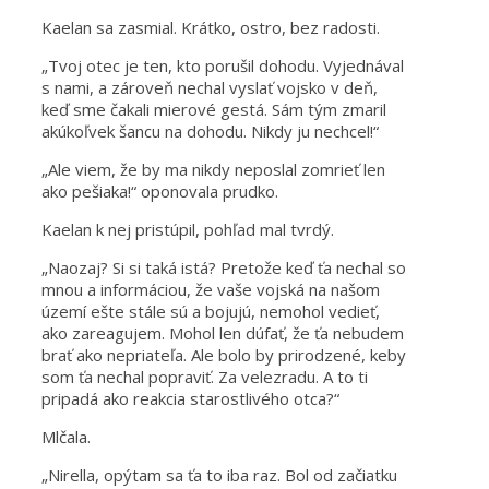
Kaelan sa zasmial. Krátko, ostro, bez radosti.
„Tvoj otec je ten, kto porušil dohodu. Vyjednával
s nami, a zároveň nechal vyslať vojsko v deň,
keď sme čakali mierové gestá. Sám tým zmaril
akúkoľvek šancu na dohodu. Nikdy ju nechcel!“
„Ale viem, že by ma nikdy neposlal zomrieť len
ako pešiaka!“ oponovala prudko.
Kaelan k nej pristúpil, pohľad mal tvrdý.
„Naozaj? Si si taká istá? Pretože keď ťa nechal so
mnou a informáciou, že vaše vojská na našom
území ešte stále sú a bojujú, nemohol vedieť,
ako zareagujem. Mohol len dúfať, že ťa nebudem
brať ako nepriateľa. Ale bolo by prirodzené, keby
som ťa nechal popraviť. Za velezradu. A to ti
pripadá ako reakcia starostlivého otca?“
Mlčala.
„Nirella, opýtam sa ťa to iba raz. Bol od začiatku