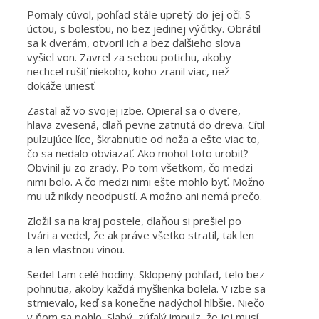
Pomaly cúvol, pohľad stále upretý do jej očí. S
úctou, s bolesťou, no bez jedinej výčitky. Obrátil
sa k dverám, otvoril ich a bez ďalšieho slova
vyšiel von. Zavrel za sebou potichu, akoby
nechcel rušiť niekoho, koho zranil viac, než
dokáže uniesť.
Zastal až vo svojej izbe. Opieral sa o dvere,
hlava zvesená, dlaň pevne zatnutá do dreva. Cítil
pulzujúce líce, škrabnutie od noža a ešte viac to,
čo sa nedalo obviazať. Ako mohol toto urobiť?
Obvinil ju zo zrady. Po tom všetkom, čo medzi
nimi bolo. A čo medzi nimi ešte mohlo byť. Možno
mu už nikdy neodpustí. A možno ani nemá prečo.
Zložil sa na kraj postele, dlaňou si prešiel po
tvári a vedel, že ak práve všetko stratil, tak len
a len vlastnou vinou.
Sedel tam celé hodiny. Sklopený pohľad, telo bez
pohnutia, akoby každá myšlienka bolela. V izbe sa
stmievalo, keď sa konečne nadýchol hlbšie. Niečo
v ňom sa pohlo. Slabý, zúfalý impulz, že jej musí