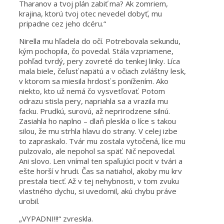
Tharanov a tvoj plán zabiť ma? Ak zomriem,
krajina, ktorú tvoj otec nevedel dobyť, mu
pripadne cez jeho dcéru.“
Nirella mu hľadela do očí. Potrebovala sekundu,
kým pochopila, čo povedal. Stála vzpriamene,
pohľad tvrdý, pery zovreté do tenkej linky. Líca
mala biele, čeľusť napätú a v očiach zvláštny lesk,
v ktorom sa miesila hrdosť s ponížením. Ako
niekto, kto už nemá čo vysvetľovať. Potom
odrazu stisla pery, napriahla sa a vrazila mu
facku. Prudkú, surovú, až neprirodzene silnú.
Zasiahla ho naplno – dlaň pleskla o líce s takou
silou, že mu strhla hlavu do strany. V celej izbe
to zapraskalo. Tvár mu zostala vytočená, líce mu
pulzovalo, ale nepohol sa späť. Nič nepovedal.
Ani slovo. Len vnímal ten spaľujúci pocit v tvári a
ešte horší v hrudi. Čas sa natiahol, akoby mu krv
prestala tiecť. Až v tej nehybnosti, v tom zvuku
vlastného dychu, si uvedomil, akú chybu práve
urobil.
„VYPADNI!!!“ zvreskla.