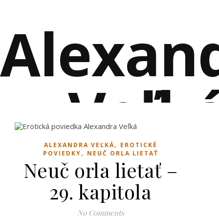
Alexan
Veľk
,
ALEXANDRA VEĽKÁ
EROTICKÉ
EROTICKÉ POVIEDKY PLNÉ VZŤAHOV A RO
,
POVIEDKY
NEUČ ORLA LIETAŤ
Neuč orla lietať –
29. kapitola
No Comments