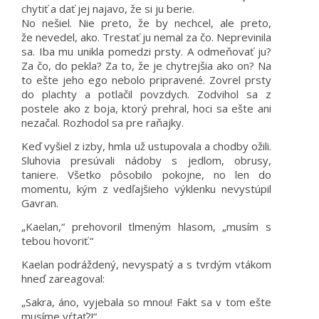
chytiť a dať jej najavo, že si ju berie.
No nešiel. Nie preto, že by nechcel, ale preto,
že nevedel, ako. Trestať ju nemal za čo. Neprevinila
sa. Iba mu unikla pomedzi prsty. A odmeňovať ju?
Za čo, do pekla? Za to, že je chytrejšia ako on? Na
to ešte jeho ego nebolo pripravené. Zovrel prsty
do plachty a potlačil povzdych. Zodvihol sa z
postele ako z boja, ktorý prehral, hoci sa ešte ani
nezačal. Rozhodol sa pre raňajky.
Keď vyšiel z izby, hmla už ustupovala a chodby ožili.
Sluhovia presúvali nádoby s jedlom, obrusy,
taniere. Všetko pôsobilo pokojne, no len do
momentu, kým z vedľajšieho výklenku nevystúpil
Gavran.
„Kaelan,“ prehovoril tlmeným hlasom, „musím s
tebou hovoriť.“
Kaelan podráždený, nevyspatý a s tvrdým vtákom
hneď zareagoval:
„Sakra, áno, vyjebala so mnou! Fakt sa v tom ešte
musíme vŕtať?!“