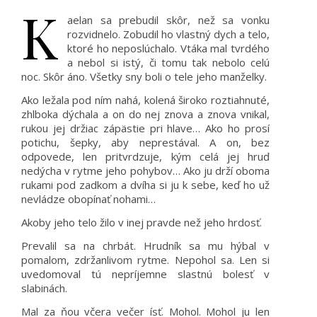
K
aelan sa prebudil skôr, než sa vonku
rozvidnelo. Zobudil ho vlastný dych a telo,
ktoré ho neposlúchalo. Vtáka mal tvrdého
a nebol si istý, či tomu tak nebolo celú
noc. Skôr áno. Všetky sny boli o tele jeho manželky.
Ako ležala pod ním nahá, kolená široko roztiahnuté,
zhlboka dýchala a on do nej znova a znova vnikal,
rukou jej držiac zápästie pri hlave… Ako ho prosí
potichu, šepky, aby neprestával. A on, bez
odpovede, len pritvrdzuje, kým celá jej hruď
nedýcha v rytme jeho pohybov… Ako ju drží oboma
rukami pod zadkom a dvíha si ju k sebe, keď ho už
nevládze obopínať nohami…
Akoby jeho telo žilo v inej pravde než jeho hrdosť.
Prevalil sa na chrbát. Hrudník sa mu hýbal v
pomalom, zdržanlivom rytme. Nepohol sa. Len si
uvedomoval tú nepríjemne slastnú bolesť v
slabinách.
Mal za ňou včera večer ísť. Mohol. Mohol ju len