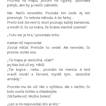
Pozrela na mapu, potom na figúrky. Spomalila
pohyb, ako by ju niečo zabolelo.
Nie. Niečo nesedelo. Poznala ten úsek. Aj ten
priesmyk. To nebola náhoda. A tie farby…
Prečo boli červení tí, ktorí poznajú každý kamienok,
a modrí tí, čo sa tvária, že bránia vlastné územie?
„Toto nie je hra,“ povedala ticho.
Kaelan nič nepovedal.
Zostal mlčať. Pretože to vedel. Ale nevedel, čo
presne zistila ona.
„Tá mapa je skutočná, však?“
Jej hlas bol už iný. Hlbší.
„Tie kopce… rieka… poznám tie miesta. A keď
vravíš modrí a červení, myslíš tým… skutočné
armády.“
Pozrela mu do očí. Nie s výčitkou. Ale s niečím, čo
bolo oveľa tichšie a chladnejšie.
Zdržanlivosť. Možno bolesť.
„Len si mi nepovedal, kto je kto.“