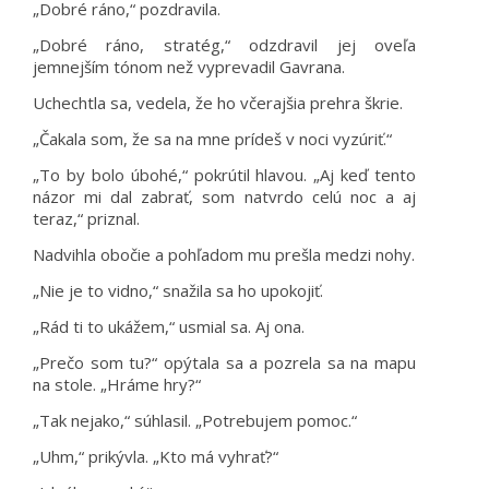
„Dobré ráno,“ pozdravila.
„Dobré ráno, stratég,“ odzdravil jej oveľa
jemnejším tónom než vyprevadil Gavrana.
Uchechtla sa, vedela, že ho včerajšia prehra škrie.
„Čakala som, že sa na mne prídeš v noci vyzúriť.“
„To by bolo úbohé,“ pokrútil hlavou. „Aj keď tento
názor mi dal zabrať, som natvrdo celú noc a aj
teraz,“ priznal.
Nadvihla obočie a pohľadom mu prešla medzi nohy.
„Nie je to vidno,“ snažila sa ho upokojiť.
„Rád ti to ukážem,“ usmial sa. Aj ona.
„Prečo som tu?“ opýtala sa a pozrela sa na mapu
na stole. „Hráme hry?“
„Tak nejako,“ súhlasil. „Potrebujem pomoc.“
„Uhm,“ prikývla. „Kto má vyhrať?“