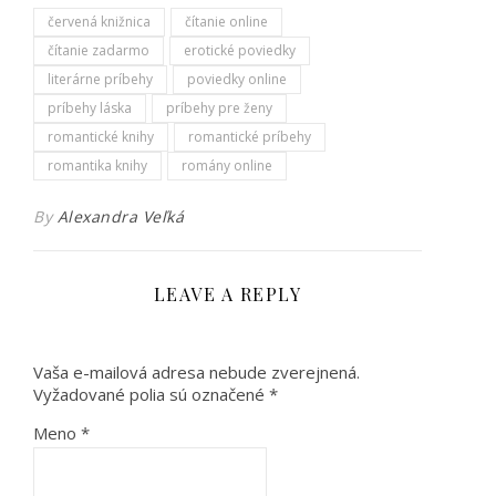
červená knižnica
čítanie online
čítanie zadarmo
erotické poviedky
literárne príbehy
poviedky online
príbehy láska
príbehy pre ženy
romantické knihy
romantické príbehy
romantika knihy
romány online
By
Alexandra Veľká
LEAVE A REPLY
Vaša e-mailová adresa nebude zverejnená.
Vyžadované polia sú označené
*
Meno
*