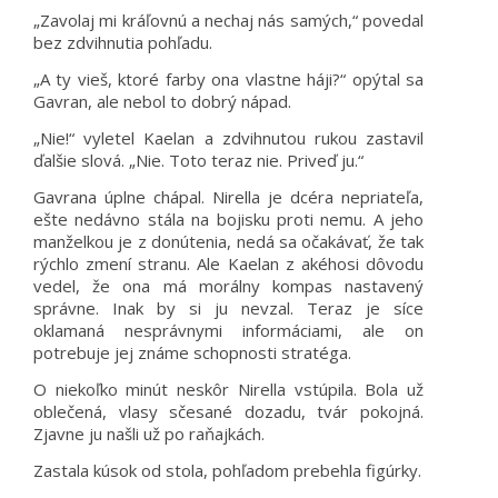
„Zavolaj mi kráľovnú a nechaj nás samých,“ povedal
bez zdvihnutia pohľadu.
„A ty vieš, ktoré farby ona vlastne háji?“ opýtal sa
Gavran, ale nebol to dobrý nápad.
„Nie!“ vyletel Kaelan a zdvihnutou rukou zastavil
ďalšie slová. „Nie. Toto teraz nie. Priveď ju.“
Gavrana úplne chápal. Nirella je dcéra nepriateľa,
ešte nedávno stála na bojisku proti nemu. A jeho
manželkou je z donútenia, nedá sa očakávať, že tak
rýchlo zmení stranu. Ale Kaelan z akéhosi dôvodu
vedel, že ona má morálny kompas nastavený
správne. Inak by si ju nevzal. Teraz je síce
oklamaná nesprávnymi informáciami, ale on
potrebuje jej známe schopnosti stratéga.
O niekoľko minút neskôr Nirella vstúpila. Bola už
oblečená, vlasy sčesané dozadu, tvár pokojná.
Zjavne ju našli už po raňajkách.
Zastala kúsok od stola, pohľadom prebehla figúrky.