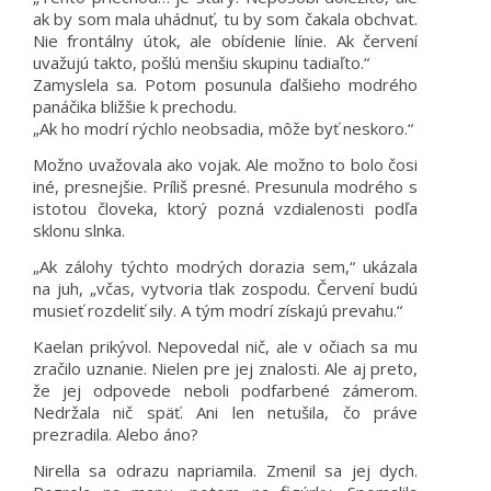
ak by som mala uhádnuť, tu by som čakala obchvat.
Nie frontálny útok, ale obídenie línie. Ak červení
uvažujú takto, pošlú menšiu skupinu tadiaľto.“
Zamyslela sa. Potom posunula ďalšieho modrého
panáčika bližšie k prechodu.
„Ak ho modrí rýchlo neobsadia, môže byť neskoro.“
Možno uvažovala ako vojak. Ale možno to bolo čosi
iné, presnejšie. Príliš presné. Presunula modrého s
istotou človeka, ktorý pozná vzdialenosti podľa
sklonu slnka.
„Ak zálohy týchto modrých dorazia sem,“ ukázala
na juh, „včas, vytvoria tlak zospodu. Červení budú
musieť rozdeliť sily. A tým modrí získajú prevahu.“
Kaelan prikývol. Nepovedal nič, ale v očiach sa mu
zračilo uznanie. Nielen pre jej znalosti. Ale aj preto,
že jej odpovede neboli podfarbené zámerom.
Nedržala nič späť. Ani len netušila, čo práve
prezradila. Alebo áno?
Nirella sa odrazu napriamila. Zmenil sa jej dych.