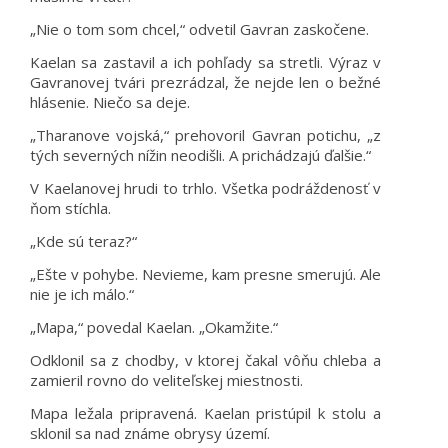
„Nie o tom som chcel,“ odvetil Gavran zaskočene.
Kaelan sa zastavil a ich pohľady sa stretli. Výraz v
Gavranovej tvári prezrádzal, že nejde len o bežné
hlásenie. Niečo sa deje.
„Tharanove vojská,“ prehovoril Gavran potichu, „z
tých severných nížin neodišli. A prichádzajú ďalšie.“
V Kaelanovej hrudi to trhlo. Všetka podráždenosť v
ňom stíchla.
„Kde sú teraz?“
„Ešte v pohybe. Nevieme, kam presne smerujú. Ale
nie je ich málo.“
„Mapa,“ povedal Kaelan. „Okamžite.“
Odklonil sa z chodby, v ktorej čakal vôňu chleba a
zamieril rovno do veliteľskej miestnosti.
Mapa ležala pripravená. Kaelan pristúpil k stolu a
sklonil sa nad známe obrysy území.