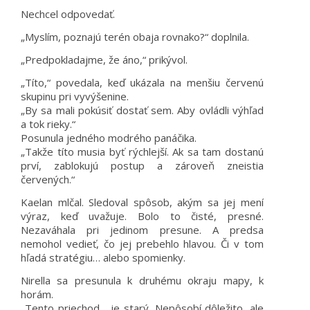
Nechcel odpovedať.
„Myslím, poznajú terén obaja rovnako?“ doplnila.
„Predpokladajme, že áno,“ prikývol.
„Títo,“ povedala, keď ukázala na menšiu červenú
skupinu pri vyvýšenine.
„By sa mali pokúsiť dostať sem. Aby ovládli výhľad
a tok rieky.“
Posunula jedného modrého panáčika.
„Takže títo musia byť rýchlejší. Ak sa tam dostanú
prví, zablokujú postup a zároveň zneistia
červených.“
Kaelan mlčal. Sledoval spôsob, akým sa jej mení
výraz, keď uvažuje. Bolo to čisté, presné.
Nezaváhala pri jedinom presune. A predsa
nemohol vedieť, čo jej prebehlo hlavou. Či v tom
hľadá stratégiu… alebo spomienky.
Nirella sa presunula k druhému okraju mapy, k
horám.
„Tento priechod… je starý. Nepôsobí dôležito, ale