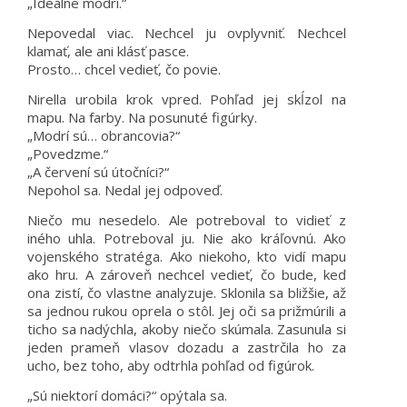
„Ideálne modrí.“
Nepovedal viac. Nechcel ju ovplyvniť. Nechcel
klamať, ale ani klásť pasce.
Prosto… chcel vedieť, čo povie.
Nirella urobila krok vpred. Pohľad jej skĺzol na
mapu. Na farby. Na posunuté figúrky.
„Modrí sú… obrancovia?“
„Povedzme.“
„A červení sú útočníci?“
Nepohol sa. Nedal jej odpoveď.
Niečo mu nesedelo. Ale potreboval to vidieť z
iného uhla. Potreboval ju. Nie ako kráľovnú. Ako
vojenského stratéga. Ako niekoho, kto vidí mapu
ako hru. A zároveň nechcel vedieť, čo bude, keď
ona zistí, čo vlastne analyzuje. Sklonila sa bližšie, až
sa jednou rukou oprela o stôl. Jej oči sa prižmúrili a
ticho sa nadýchla, akoby niečo skúmala. Zasunula si
jeden prameň vlasov dozadu a zastrčila ho za
ucho, bez toho, aby odtrhla pohľad od figúrok.
„Sú niektorí domáci?“ opýtala sa.