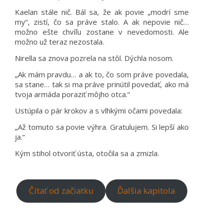
Kaelan stále nič. Bál sa, že ak povie „modrí sme
my“, zistí, čo sa práve stalo. A ak nepovie nič…
možno ešte chvíľu zostane v nevedomosti. Ale
možno už teraz nezostala.
Nirella sa znova pozrela na stôl. Dýchla nosom.
„Ak mám pravdu… a ak to, čo som práve povedala,
sa stane… tak si ma práve prinútil povedať, ako má
tvoja armáda poraziť môjho otca.“
Ustúpila o pár krokov a s vlhkými očami povedala:
„Až tomuto sa povie výhra. Gratulujem. Si lepší ako
ja.“
Kým stihol otvoriť ústa, otočila sa a zmizla.
Čítať od začiatku
Ďalšia kapitola