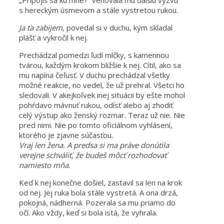
„Pripojíš sa ku mne?“ venovala mu ďalšiu výzvu
s hereckým úsmevom a stále vystretou rukou.
Ja ťa zabijem,
povedal si v duchu, kým skladal
plášť a vykročil k nej.
Prechádzal pomedzi ľudí mlčky, s kamennou
tvárou, každým krokom bližšie k nej. Cítil, ako sa
mu napína čeľusť. V duchu prechádzal všetky
možné reakcie, no vedel, že už prehral. Všetci ho
sledovali. V akejkoľvek inej situácii by ešte mohol
pohŕdavo mávnuť rukou, odísť alebo aj zhodiť
celý výstup ako ženský rozmar. Teraz už nie. Nie
pred nimi. Nie po tomto oficiálnom vyhlásení,
ktorého je zjavne súčasťou.
Vraj len žena. A predsa si ma práve donútila
verejne schváliť, že budeš môcť rozhodovať
namiesto mňa.
Keď k nej konečne došiel, zastavil sa len na krok
od nej. Jej ruka bola stále vystretá. A ona drzá,
pokojná, nádherná. Pozerala sa mu priamo do
očí. Ako vždy, keď si bola istá, že vyhrala.