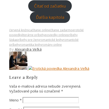
Čítať od začiatku
Ďalšia kapitola
červená knižnica
čítanie online
čítanie zadarmo
erotické
poviedky
literárne príbehy
poviedky online
príbehy
láska
príbehy pre ženy
romantické knihy
romantické
príbehy
romantika knihy
romány online
By
Alexandra Veľká
Leave a Reply
Vaša e-mailová adresa nebude zverejnená.
Vyžadované polia sú označené
*
Meno
*