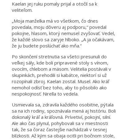
Kaelan jej ruku pomaly prijal a otočil sa k
veliteľom.
„Moja manželka má vo všetkom, čo dnes
povedala, moju dôveru aj podporu,“ povedal
pokojne, hlasom, ktorý nemusel zvyšovať. Vedel,
že každé slovo sa zaryje hlboko. „A ja očakávam,
že ju budete poslúchať ako mňa.“
Po skončení stretnutia sa všetci presunuli do
veľkej sály, kde boli pripravené stoly s vínom,
ovocím, chlebom a mäsom. Velitelia postávali v
skupinkách, prehodili si kabátce, niektorí si už
rozopínali zbroj. Kaelan zostal. Musel. Ako kráľ
nemohol odísť bez toho, aby to pôsobilo ako
nespokojnosť. Nirella to vedela.
Usmievala sa, zdravila každého osobitne, pýtala
sa na ich rodiny, spoznávala mená aj históriu. Boli
dokonalý kráľ a kráľovná. Prívetiví, pokojní, silní.
Ale ako čas plynul, pohybovali sa v miestnosti
tak, že sa čoraz častejšie nachádzali v tesnej
blízkosti. Až kým sa obaja ocitli pri bočnom stole,