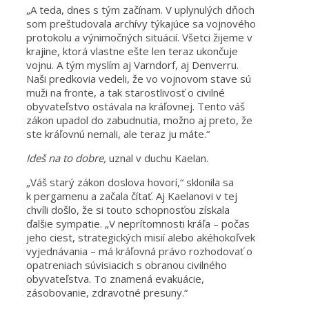
„A teda, dnes s tým začínam. V uplynulých dňoch
som preštudovala archívy týkajúce sa vojnového
protokolu a výnimočných situácií. Všetci žijeme v
krajine, ktorá vlastne ešte len teraz ukončuje
vojnu. A tým myslím aj Varndorf, aj Denverru.
Naši predkovia vedeli, že vo vojnovom stave sú
muži na fronte, a tak starostlivosť o civilné
obyvateľstvo ostávala na kráľovnej. Tento váš
zákon upadol do zabudnutia, možno aj preto, že
ste kráľovnú nemali, ale teraz ju máte.“
Ideš na to dobre,
uznal v duchu Kaelan.
„Váš starý zákon doslova hovorí,“ sklonila sa
k pergamenu a začala čítať. Aj Kaelanovi v tej
chvíli došlo, že si touto schopnosťou získala
ďalšie sympatie. „V neprítomnosti kráľa – počas
jeho ciest, strategických misií alebo akéhokoľvek
vyjednávania – má kráľovná právo rozhodovať o
opatreniach súvisiacich s obranou civilného
obyvateľstva. To znamená evakuácie,
zásobovanie, zdravotné presuny.“