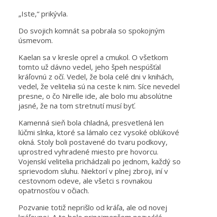
„Iste,“ prikývla.
Do svojich komnát sa pobrala so spokojným
úsmevom.
Kaelan sa v kresle oprel a cmukol. O všetkom
tomto už dávno vedel, jeho špeh nespúšťal
kráľovnú z očí. Vedel, že bola celé dni v knihách,
vedel, že velitelia sú na ceste k nim. Síce nevedel
presne, o čo Nirelle ide, ale bolo mu absolútne
jasné, že na tom stretnutí musí byť.
Kamenná sieň bola chladná, presvetlená len
lúčmi slnka, ktoré sa lámalo cez vysoké oblúkové
okná. Stoly boli postavené do tvaru podkovy,
uprostred vyhradené miesto pre hovorcu.
Vojenskí velitelia prichádzali po jednom, každý so
sprievodom sluhu. Niektorí v plnej zbroji, iní v
cestovnom odeve, ale všetci s rovnakou
opatrnosťou v očiach.
Pozvanie totiž neprišlo od kráľa, ale od novej