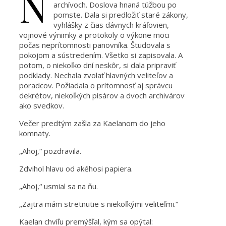
N
archívoch. Doslova hnaná túžbou po
pomste. Dala si predložiť staré zákony,
vyhlášky z čias dávnych kráľovien,
vojnové výnimky a protokoly o výkone moci
počas neprítomnosti panovníka. Študovala s
pokojom a sústredením. Všetko si zapisovala. A
potom, o niekoľko dní neskôr, si dala pripraviť
podklady. Nechala zvolať hlavných veliteľov a
poradcov. Požiadala o prítomnosť aj správcu
dekrétov, niekoľkých pisárov a dvoch archivárov
ako svedkov.
Večer predtým zašla za Kaelanom do jeho
komnaty.
„Ahoj,“ pozdravila.
Zdvihol hlavu od akéhosi papiera.
„Ahoj,“ usmial sa na ňu.
„Zajtra mám stretnutie s niekoľkými veliteľmi.“
Kaelan chvíľu premýšľal, kým sa opýtal: