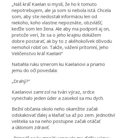
„Náš kráľ Kaelan si myslí, že ho k tomuto
nepotrebujem, ale ja som si nebola istá. Chcela
som, aby ste nedostali informáciu len od
niekoho, koho vlastne nepoznáte, obzvlášť,
keďže som len žena. Ale aby ma podporil aj on,
pretože verí, že sa o jeho krajinu dokážem
dobre postarať, ak by to z akéhokoľvek dôvodu
nemohol robiť on. Takže, vážení prítomní, Jeho
Veličenstvo kráľ Kaelan!“
Natiahla ruku smerom ku Kaelanovi a priamo
jemu do očí povedala:
„Drahý?“
Kaelanovi zamrzol na tvári výraz, srdce
vynechalo jeden úder a zasekol sa mu dych.
Bežní občania okolo neho okamžite začali
odskakovať ďalej a klaňať sa až po zem. Jednotliví
velitelia sa na neho postupne začali otáčať
a úklonom zdraviť.