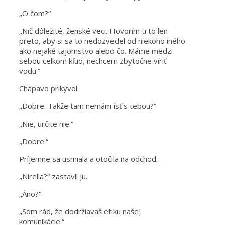
„O čom?“
„Nič dôležité, ženské veci. Hovorím ti to len
preto, aby si sa to nedozvedel od niekoho iného
ako nejaké tajomstvo alebo čo. Máme medzi
sebou celkom kľud, nechcem zbytočne víriť
vodu.“
Chápavo prikývol.
„Dobre. Takže tam nemám ísť s tebou?“
„Nie, určite nie.“
„Dobre.“
Príjemne sa usmiala a otočila na odchod.
„Nirella?“ zastavil ju.
„Áno?“
„Som rád, že dodržiavaš etiku našej
komunikácie.“