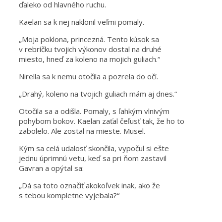
ďaleko od hlavného ruchu.
Kaelan sa k nej naklonil veľmi pomaly.
„Moja poklona, princezná. Tento kúsok sa
v rebríčku tvojich výkonov dostal na druhé
miesto, hneď za koleno na mojich guliach.“
Nirella sa k nemu otočila a pozrela do očí.
„Drahý, koleno na tvojich guliach mám aj dnes.“
Otočila sa a odišla. Pomaly, s ľahkým vlnivým
pohybom bokov. Kaelan zaťal čeľusť tak, že ho to
zabolelo. Ale zostal na mieste. Musel.
Kým sa celá udalosť skončila, vypočul si ešte
jednu úprimnú vetu, keď sa pri ňom zastavil
Gavran a opýtal sa:
„Dá sa toto označiť akokoľvek inak, ako že
s tebou kompletne vyjebala?“