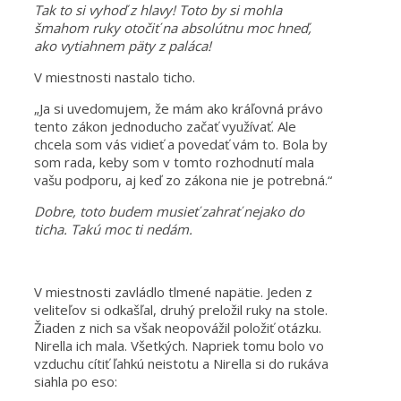
Tak to si vyhoď z hlavy! Toto by si mohla
šmahom ruky otočiť na absolútnu moc hneď,
ako vytiahnem päty z paláca!
V miestnosti nastalo ticho.
„Ja si uvedomujem, že mám ako kráľovná právo
tento zákon jednoducho začať využívať. Ale
chcela som vás vidieť a povedať vám to. Bola by
som rada, keby som v tomto rozhodnutí mala
vašu podporu, aj keď zo zákona nie je potrebná.“
Dobre, toto budem musieť zahrať nejako do
ticha. Takú moc ti nedám.
V miestnosti zavládlo tlmené napätie. Jeden z
veliteľov si odkašľal, druhý preložil ruky na stole.
Žiaden z nich sa však neopovážil položiť otázku.
Nirella ich mala. Všetkých. Napriek tomu bolo vo
vzduchu cítiť ľahkú neistotu a Nirella si do rukáva
siahla po eso: