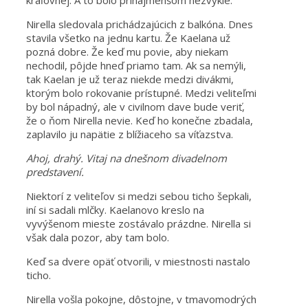
kráľovnej. A to bolo prinajmenšom nezvyklé.
Nirella sledovala prichádzajúcich z balkóna. Dnes
stavila všetko na jednu kartu. Že Kaelana už
pozná dobre. Že keď mu povie, aby niekam
nechodil, pôjde hneď priamo tam. Ak sa nemýli,
tak Kaelan je už teraz niekde medzi divákmi,
ktorým bolo rokovanie prístupné. Medzi veliteľmi
by bol nápadný, ale v civilnom dave bude veriť,
že o ňom Nirella nevie. Keď ho konečne zbadala,
zaplavilo ju napätie z blížiaceho sa víťazstva.
Ahoj, drahý. Vitaj na dnešnom divadelnom
predstavení.
Niektorí z veliteľov si medzi sebou ticho šepkali,
iní si sadali mlčky. Kaelanovo kreslo na
vyvýšenom mieste zostávalo prázdne. Nirella si
však dala pozor, aby tam bolo.
Keď sa dvere opäť otvorili, v miestnosti nastalo
ticho.
Nirella vošla pokojne, dôstojne, v tmavomodrých