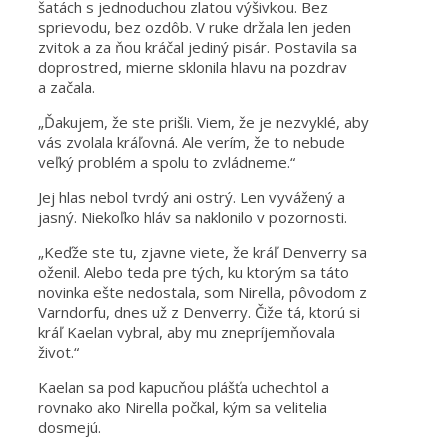
šatách s jednoduchou zlatou výšivkou. Bez
sprievodu, bez ozdôb. V ruke držala len jeden
zvitok a za ňou kráčal jediný pisár. Postavila sa
doprostred, mierne sklonila hlavu na pozdrav
a začala.
„Ďakujem, že ste prišli. Viem, že je nezvyklé, aby
vás zvolala kráľovná. Ale verím, že to nebude
veľký problém a spolu to zvládneme.“
Jej hlas nebol tvrdý ani ostrý. Len vyvážený a
jasný. Niekoľko hláv sa naklonilo v pozornosti.
„Keďže ste tu, zjavne viete, že kráľ Denverry sa
oženil. Alebo teda pre tých, ku ktorým sa táto
novinka ešte nedostala, som Nirella, pôvodom z
Varndorfu, dnes už z Denverry. Čiže tá, ktorú si
kráľ Kaelan vybral, aby mu znepríjemňovala
život.“
Kaelan sa pod kapucňou plášťa uchechtol a
rovnako ako Nirella počkal, kým sa velitelia
dosmejú.