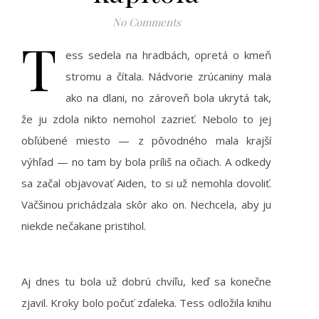
No Comments
T
ess sedela na hradbách, opretá o kmeň
stromu a čítala. Nádvorie zrúcaniny mala
ako na dlani, no zároveň bola ukrytá tak,
že ju zdola nikto nemohol zazrieť. Nebolo to jej
obľúbené miesto — z pôvodného mala krajší
výhľad — no tam by bola príliš na očiach. A odkedy
sa začal objavovať Aiden, to si už nemohla dovoliť.
Väčšinou prichádzala skôr ako on. Nechcela, aby ju
niekde nečakane pristihol.
Aj dnes tu bola už dobrú chvíľu, keď sa konečne
zjavil. Kroky bolo počuť zďaleka. Tess odložila knihu