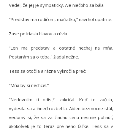
Vedel, že jej je sympatický. Ale niečoho sa bála.
“Predstav ma rodičom, mačiatko,” navrhol opatrne.
Zase potriasla hlavou a cúvla.
“Len ma predstav a ostatné nechaj na mňa.
Postarám sa o teba,” žiadal nežne.
Tess sa otočila a rázne vykročila preč:
“Mňa by si nechcel.“
“Nedovolím ti odísť!” zakričal. Keď to začula,
vydesila sa a ihneď rozbehla. Aiden bezmocne stál,
vedomý si, že sa za žiadnu cenu nesmie pohnúť,
akokoľvek je to teraz pre neho ťažké. Tess sa v