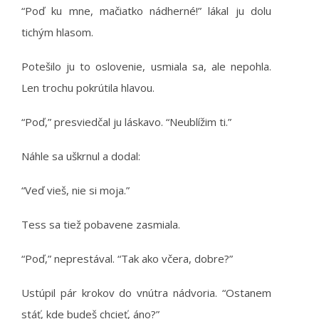
“Poď ku mne, mačiatko nádherné!” lákal ju dolu
tichým hlasom.
Potešilo ju to oslovenie, usmiala sa, ale nepohla.
Len trochu pokrútila hlavou.
“Poď,” presviedčal ju láskavo. “Neublížim ti.”
Náhle sa uškrnul a dodal:
“Veď vieš, nie si moja.”
Tess sa tiež pobavene zasmiala.
“Poď,” neprestával. “Tak ako včera, dobre?”
Ustúpil pár krokov do vnútra nádvoria. “Ostanem
stáť, kde budeš chcieť, áno?”