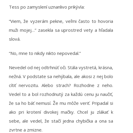
Tess po zamyslení uznanlivo prikývla:
“Viem, že vyzerám pekne, veľmi často to hovoria
muži mojej…” zasekla sa uprostred vety a hľadala
slová.
“No, mne to nikdy nikto nepovedal.”
Nevedel od nej odtrhnúť oči. Stála vystretá, krásna,
nežná. V podstate sa nehýbala, ale akosi z nej bolo
cítiť nervozitu. Alebo strach? Rozhodne z neho.
Vedel to a bol rozhodnutý za každú cenu ju naučiť,
že sa ho báť nemusí. Že mu môže veriť. Pripadal si
ako pri krotení divokej mačky. Chcel ju zlákať k
sebe, ale vedel, že stačí jedna chybička a ona sa
zvrtne a zmizne.