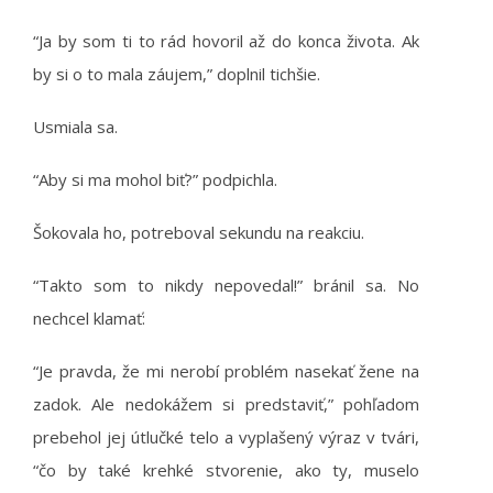
“Ja by som ti to rád hovoril až do konca života. Ak
by si o to mala záujem,” doplnil tichšie.
Usmiala sa.
“Aby si ma mohol biť?” podpichla.
Šokovala ho, potreboval sekundu na reakciu.
“Takto som to nikdy nepovedal!” bránil sa. No
nechcel klamať:
“Je pravda, že mi nerobí problém nasekať žene na
zadok. Ale nedokážem si predstaviť,” pohľadom
prebehol jej útlučké telo a vyplašený výraz v tvári,
“čo by také krehké stvorenie, ako ty, muselo