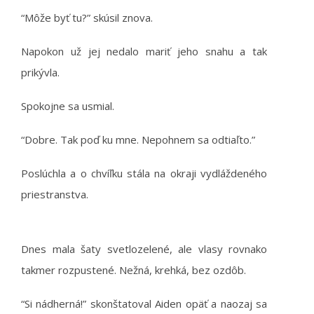
“Môže byť tu?” skúsil znova.
Napokon už jej nedalo mariť jeho snahu a tak
prikývla.
Spokojne sa usmial.
“Dobre. Tak poď ku mne. Nepohnem sa odtiaľto.”
Poslúchla a o chvíľku stála na okraji vydláždeného
priestranstva.
Dnes mala šaty svetlozelené, ale vlasy rovnako
takmer rozpustené. Nežná, krehká, bez ozdôb.
“Si nádherná!” skonštatoval Aiden opäť a naozaj sa