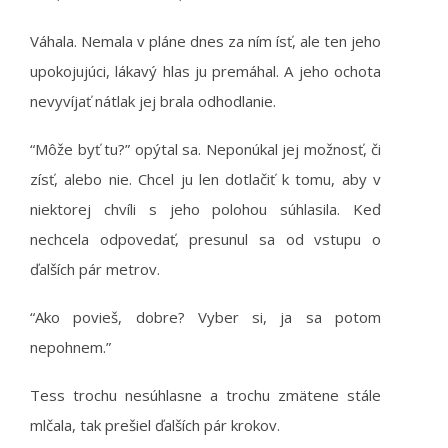
Váhala. Nemala v pláne dnes za ním ísť, ale ten jeho
upokojujúci, lákavý hlas ju premáhal. A jeho ochota
nevyvíjať nátlak jej brala odhodlanie.
“Môže byť tu?” opýtal sa. Neponúkal jej možnosť, či
zísť, alebo nie. Chcel ju len dotlačiť k tomu, aby v
niektorej chvíli s jeho polohou súhlasila. Keď
nechcela odpovedať, presunul sa od vstupu o
ďalších pár metrov.
“Ako povieš, dobre? Vyber si, ja sa potom
nepohnem.”
Tess trochu nesúhlasne a trochu zmätene stále
mlčala, tak prešiel ďalších pár krokov.