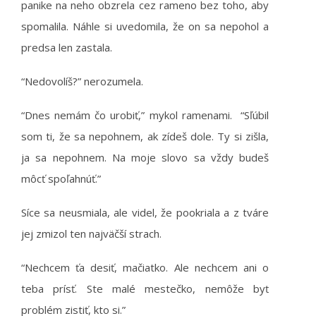
panike na neho obzrela cez rameno bez toho, aby
spomalila. Náhle si uvedomila, že on sa nepohol a
predsa len zastala.
“Nedovolíš?” nerozumela.
“Dnes nemám čo urobiť,” mykol ramenami. “Sľúbil
som ti, že sa nepohnem, ak zídeš dole. Ty si zišla,
ja sa nepohnem. Na moje slovo sa vždy budeš
môcť spoľahnúť.”
Síce sa neusmiala, ale videl, že pookriala a z tváre
jej zmizol ten najväčší strach.
“Nechcem ťa desiť, mačiatko. Ale nechcem ani o
teba prísť. Ste malé mestečko, nemôže byť
problém zistiť, kto si.”