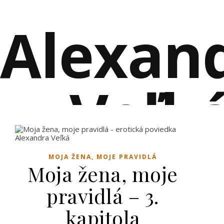
Alexan
Veľk
EROTICKÉ POVIEDKY PLNÉ VZŤAHOV A RO
MOJA ŽENA, MOJE PRAVIDLÁ
Moja žena, moje
pravidlá – 3.
kapitola