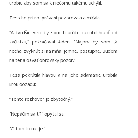
urobiť, aby som sa k niečomu takému uchýlil.”
Tess ho pri rozprávaní pozorovala a mlčala.
“A tvrdšie veci by som ti určite nerobil hneď od
začiatku,” pokračoval Aiden. “Najprv by som ťa
nechal zvyknúť si na mňa, jemne, postupne. Budem
na teba dávať obrovský pozor.”
Tess pokrútila hlavou a na jeho sklamanie urobila
krok dozadu:
“Tento rozhovor je zbytočný.”
“Nepáčim sa ti?” opýtal sa.
“O tom to nie je.”