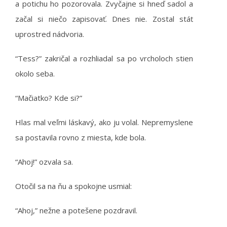
a potichu ho pozorovala. Zvyčajne si hneď sadol a
začal si niečo zapisovať. Dnes nie. Zostal stáť
uprostred nádvoria.
“Tess?” zakričal a rozhliadal sa po vrcholoch stien
okolo seba.
“Mačiatko? Kde si?”
Hlas mal veľmi láskavý, ako ju volal. Nepremyslene
sa postavila rovno z miesta, kde bola.
“Ahoj!” ozvala sa.
Otočil sa na ňu a spokojne usmial:
“Ahoj,” nežne a potešene pozdravil.