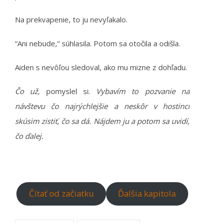
Na prekvapenie, to ju nevyľakalo.
“Ani nebude,” súhlasila. Potom sa otočila a odišla.
Aiden s nevôľou sledoval, ako mu mizne z dohľadu.
Čo už,
pomyslel si.
Vybavím to pozvanie na
návštevu čo najrýchlejšie a neskôr v hostinci
skúsim zistiť, čo sa dá. Nájdem ju a potom sa uvidí,
čo ďalej.
Čítať od začiatku
Ďalšia kapitola