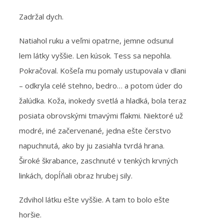
Zadržal dych.
Natiahol ruku a veľmi opatrne, jemne odsunul
lem látky vyššie. Len kúsok. Tess sa nepohla.
Pokračoval. Košeľa mu pomaly ustupovala v dlani
– odkryla celé stehno, bedro… a potom úder do
žalúdka. Koža, inokedy svetlá a hladká, bola teraz
posiata obrovskými tmavými fľakmi. Niektoré už
modré, iné začervenané, jedna ešte čerstvo
napuchnutá, ako by ju zasiahla tvrdá hrana.
Široké škrabance, zaschnuté v tenkých krvných
linkách, dopĺňali obraz hrubej sily.
Zdvihol látku ešte vyššie. A tam to bolo ešte
horšie.