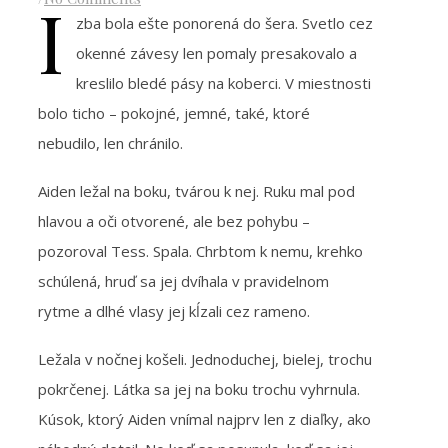
I
zba bola ešte ponorená do šera. Svetlo cez
okenné závesy len pomaly presakovalo a
kreslilo bledé pásy na koberci. V miestnosti
bolo ticho – pokojné, jemné, také, ktoré
nebudilo, len chránilo.
Aiden ležal na boku, tvárou k nej. Ruku mal pod
hlavou a oči otvorené, ale bez pohybu –
pozoroval Tess. Spala. Chrbtom k nemu, krehko
schúlená, hruď sa jej dvíhala v pravidelnom
rytme a dlhé vlasy jej kĺzali cez rameno.
Ležala v nočnej košeli. Jednoduchej, bielej, trochu
pokrčenej. Látka sa jej na boku trochu vyhrnula.
Kúsok, ktorý Aiden vnímal najprv len z diaľky, ako