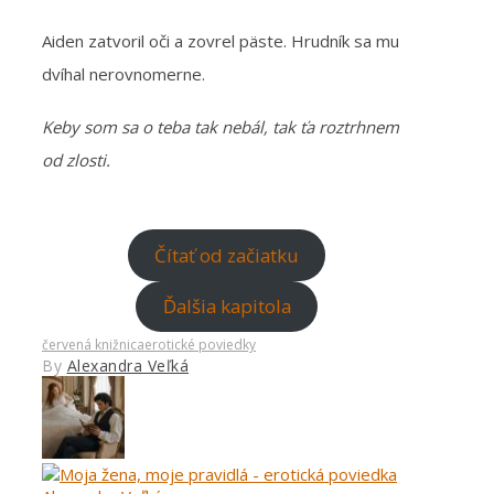
Aiden zatvoril oči a zovrel päste. Hrudník sa mu
dvíhal nerovnomerne.
Keby som sa o teba tak nebál, tak ťa roztrhnem
od zlosti.
Čítať od začiatku
Ďalšia kapitola
červená knižnica
erotické poviedky
By
Alexandra Veľká