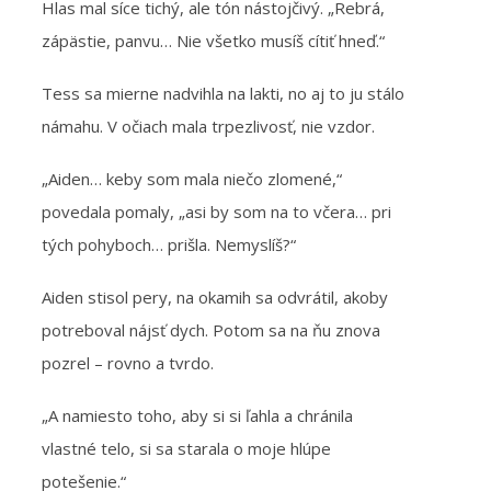
Hlas mal síce tichý, ale tón nástojčivý. „Rebrá,
zápästie, panvu… Nie všetko musíš cítiť hneď.“
Tess sa mierne nadvihla na lakti, no aj to ju stálo
námahu. V očiach mala trpezlivosť, nie vzdor.
„Aiden… keby som mala niečo zlomené,“
povedala pomaly, „asi by som na to včera… pri
tých pohyboch… prišla. Nemyslíš?“
Aiden stisol pery, na okamih sa odvrátil, akoby
potreboval nájsť dych. Potom sa na ňu znova
pozrel – rovno a tvrdo.
„A namiesto toho, aby si si ľahla a chránila
vlastné telo, si sa starala o moje hlúpe
potešenie.“