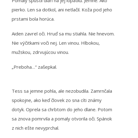
Pomaly spustil dlaň na jej lopatku. Jemne. Ako
pierko. Len sa dotkol, ani netlačil. Koža pod jeho
prstami bola horúca.
Aiden zavrel oči. Hruď sa mu stiahla. Nie hnevom.
Nie výčitkami voči nej. Len vinou. Hlbokou,
mužskou, zdrvujúcou vinou.
„Preboha…“ zašepkal.
Tess sa jemne pohla, ale nezobudila. Zamrnčala
spokojne, ako keď človek zo sna cíti známy
dotyk. Oprela sa chrbtom do jeho dlane. Potom
sa znova pomrvila a pomaly otvorila oči. Spánok
z nich ešte nevyprchal.