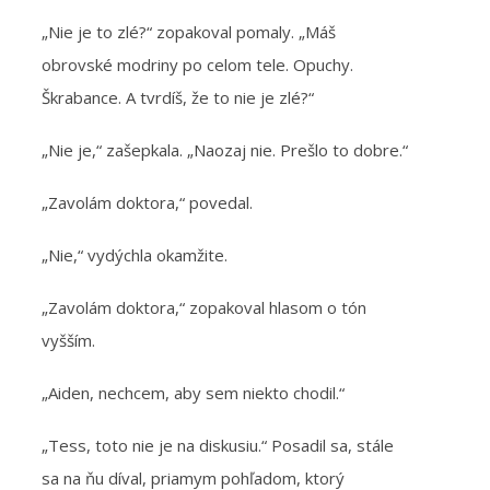
„Nie je to zlé?“ zopakoval pomaly. „Máš
obrovské modriny po celom tele. Opuchy.
Škrabance. A tvrdíš, že to nie je zlé?“
„Nie je,“ zašepkala. „Naozaj nie. Prešlo to dobre.“
„Zavolám doktora,“ povedal.
„Nie,“ vydýchla okamžite.
„Zavolám doktora,“ zopakoval hlasom o tón
vyšším.
„Aiden, nechcem, aby sem niekto chodil.“
„Tess, toto nie je na diskusiu.“ Posadil sa, stále
sa na ňu díval, priamym pohľadom, ktorý