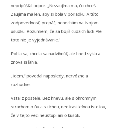
nepripúšťal odpor. „Nezaujíma ma, čo chceš.
Zaujíma ma len, aby si bola v poriadku. A túto
zodpovednosť, prepáč, nenechám na tvojom
úsudku. Rozumiem, že sa bojíš cudzích ľudí. Ale
toto nie je vyjednávanie.“
Pohla sa, chcela sa nadvihnúť, ale hneď sykla a
znova si ľahla.
„Idem,“ povedal naposledy, nervózne a
rozhodne.
Vstal z postele. Bez hnevu, ale s ohromným
strachom o ňu a s tichou, neotrasiteľnou istotou,
že v tejto veci neustúpi ani o kúsok.