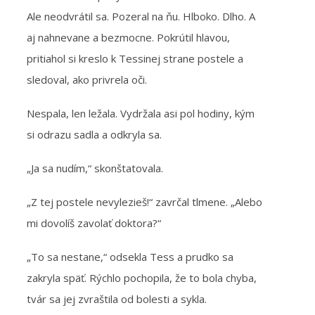
Ale neodvrátil sa. Pozeral na ňu. Hlboko. Dlho. A
aj nahnevane a bezmocne. Pokrútil hlavou,
pritiahol si kreslo k Tessinej strane postele a
sledoval, ako privrela oči.
Nespala, len ležala. Vydržala asi pol hodiny, kým
si odrazu sadla a odkryla sa.
„Ja sa nudím,“ skonštatovala.
„Z tej postele nevylezieš!“ zavrčal tlmene. „Alebo
mi dovolíš zavolať doktora?“
„To sa nestane,“ odsekla Tess a prudko sa
zakryla späť. Rýchlo pochopila, že to bola chyba,
tvár sa jej zvraštila od bolesti a sykla.