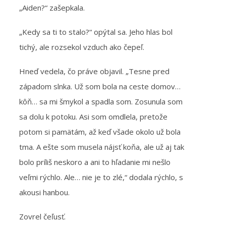
„Aiden?“ zašepkala.
„Kedy sa ti to stalo?“ opýtal sa. Jeho hlas bol
tichý, ale rozsekol vzduch ako čepeľ.
Hneď vedela, čo práve objavil. „Tesne pred
západom slnka. Už som bola na ceste domov…
kôň… sa mi šmykol a spadla som. Zosunula som
sa dolu k potoku. Asi som omdlela, pretože
potom si pamätám, až keď všade okolo už bola
tma. A ešte som musela nájsť koňa, ale už aj tak
bolo príliš neskoro a ani to hľadanie mi nešlo
veľmi rýchlo. Ale… nie je to zlé,“ dodala rýchlo, s
akousi hanbou.
Zovrel čeľusť.