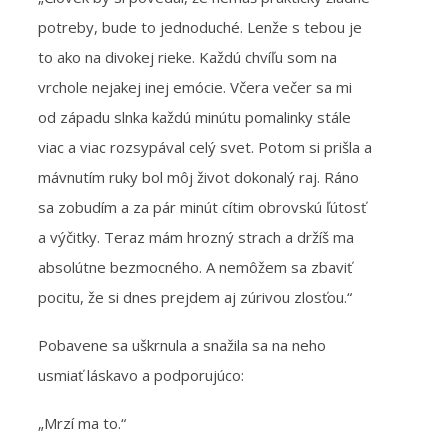
potreby, bude to jednoduché. Lenže s tebou je
to ako na divokej rieke. Každú chvíľu som na
vrchole nejakej inej emócie. Včera večer sa mi
od západu slnka každú minútu pomalinky stále
viac a viac rozsypával celý svet. Potom si prišla a
mávnutím ruky bol môj život dokonalý raj. Ráno
sa zobudím a za pár minút cítim obrovskú ľútosť
a výčitky. Teraz mám hrozný strach a držíš ma
absolútne bezmocného. A nemôžem sa zbaviť
pocitu, že si dnes prejdem aj zúrivou zlosťou.“
Pobavene sa uškrnula a snažila sa na neho
usmiať láskavo a podporujúco:
„Mrzí ma to.“