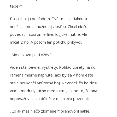
tebe?“
Prepichol ju pohľadom. Tvár mal zatiahnutú
nesúhlasom a možno aj zlosťou. Chcel niečo
povedať – čosi zmierlivé, logické, nutné. Ale
mlčal. Dlho. A potom len potichu prikývol.
„Moje slovo platí vždy.“
Aiden stál pevne, vystretý. Pohľad upretý na ňu,
ramená mierne napnuté, ako by sa v ňom ešte
stále neukončil vnútorný boj. Nevedel, čo ho desí
viac – modriny, ticho medzi nimi, alebo to, že ona
nepovažovala za dôležité mu niečo povedať.
„Čo ak máš niečo zlomené?“ prehovoril náhle.