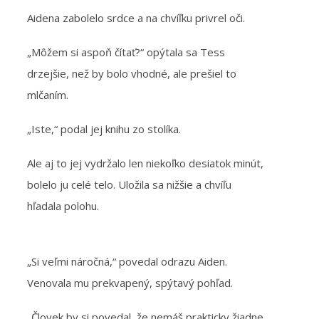
Aidena zabolelo srdce a na chvíľku privrel oči.
„Môžem si aspoň čítať?“ opýtala sa Tess
drzejšie, než by bolo vhodné, ale prešiel to
mlčaním.
„Iste,“ podal jej knihu zo stolíka.
Ale aj to jej vydržalo len niekoľko desiatok minút,
bolelo ju celé telo. Uložila sa nižšie a chvíľu
hľadala polohu.
„Si veľmi náročná,“ povedal odrazu Aiden.
Venovala mu prekvapený, spýtavý pohľad.
„Človek by si povedal, že nemáš prakticky žiadne