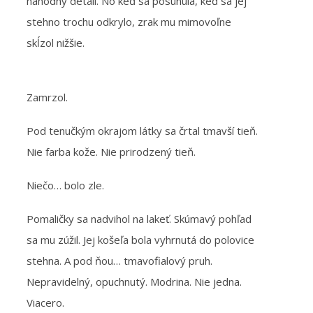
náhodný detail. No keď sa posunula, keď sa jej
stehno trochu odkrylo, zrak mu mimovoľne
skĺzol nižšie.
Zamrzol.
Pod tenučkým okrajom látky sa črtal tmavší tieň.
Nie farba kože. Nie prirodzený tieň.
Niečo… bolo zle.
Pomaličky sa nadvihol na lakeť. Skúmavý pohľad
sa mu zúžil. Jej košeľa bola vyhrnutá do polovice
stehna. A pod ňou… tmavofialový pruh.
Nepravidelný, opuchnutý. Modrina. Nie jedna.
Viacero.