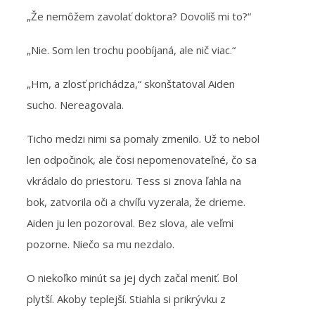
„Že nemôžem zavolať doktora? Dovolíš mi to?“
„Nie. Som len trochu poobíjaná, ale nič viac.“
„Hm, a zlosť prichádza,“ skonštatoval Aiden
sucho. Nereagovala.
Ticho medzi nimi sa pomaly zmenilo. Už to nebol
len odpočinok, ale čosi nepomenovateľné, čo sa
vkrádalo do priestoru. Tess si znova ľahla na
bok, zatvorila oči a chvíľu vyzerala, že drieme.
Aiden ju len pozoroval. Bez slova, ale veľmi
pozorne. Niečo sa mu nezdalo.
O niekoľko minút sa jej dych začal meniť. Bol
plytší. Akoby teplejší. Stiahla si prikrývku z