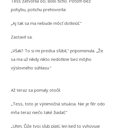
Tess zatvorila oči. Bolo ticho. Potom bez
pohybu, potichu prehovorila:
„Aj tak sa ma nebude môcť dotknúť.“
Zastavil sa.
„Však? To si mi predsa sľúbil,“ pripomenula. „Že
sa ma už nikdy nikto nedotkne bez môjho
výslovného súhlasu.“
Až teraz sa pomaly otočil.
„Tess, toto je výnimočná situácia. Nie je fér odo
mňa teraz niečo také žiadať.“
„Uhm. Čiže tvoj sľub platí, len keď to vyhovuje