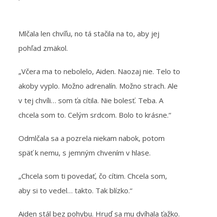
Mlčala len chvíľu, no tá stačila na to, aby jej
pohľad zmäkol.
„Včera ma to nebolelo, Aiden. Naozaj nie. Telo to
akoby vyplo. Možno adrenalín. Možno strach. Ale
v tej chvíli… som ťa cítila. Nie bolesť. Teba. A
chcela som to. Celým srdcom. Bolo to krásne.“
Odmlčala sa a pozrela niekam nabok, potom
späť k nemu, s jemným chvením v hlase.
„Chcela som ti povedať, čo cítim. Chcela som,
aby si to vedel… takto. Tak blízko.“
Aiden stál bez pohybu. Hruď sa mu dvíhala ťažko.