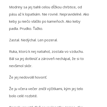
Modriny sa jej tiahli celou dĺžkou chrbtice, od
pásu až k lopatkám. Nie rovné. Nepravidelné. Ako
keby ju niečo vláčilo po kameňoch. Ako keby
padla. Prudko. Ťažko.
Zastal. Nedýchal. Len pozeral.
Ruka, ktorú k nej natiahol, zostala vo vzduchu.
Bál sa jej dotknúť a zároveň nechápal, že si to
nevšimol skôr.
Že jej nedovolil hovoriť.
Že ju včera večer zničil výčitkami, kým jej telo
bolo celé rozbité.