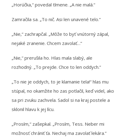
„Horúčka,“ povedal tlmene. „A nie malá.“
Zamračila sa. „To nič. Asi len unavené telo.“
„Nie,“ zachrapčal. „Môže to byť vnútorný zápal,
nejaké zranenie. Chcem zavolať…“
„Nie,“ prerušila ho. Hlas mala slabý, ale
rozhodný. „To prejde. Chce to len oddych.“
„To nie je oddych, to je klamanie tela!“ hlas mu
stúpal, no okamžite ho zas potlačil, keď videl, ako
sa pri zvuku zachvela. Sadol si na kraj postele a
sklonil hlavu k jej lícu.
„Prosím,“ zašepkal. „Prosím, Tess. Neber mi
možnosť chrániť ťa. Nechaj ma zavolať lekára.“