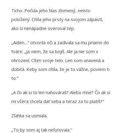
Ticho. Počula jeho hlas zlomený, neisto
položený. Cítila jeho prsty na svojom zápästí,
ako si nenápadne overoval tep.
„Aiden…“ otvorila oči a zadívala sa mu priamo do
tváre. „Ja viem, že sa bojíš. Ale ja nie som v
ohrození. Cítim svoje telo. Len som unavená a
dobitá. Keby som cítila, že je to vážne, poviem ti
to.“
„A čo ak si to len nahováraš? Alebo mne? Čo ak si
mi včera chcela dať seba a teraz za to platíš?“
Zľahka sa usmiala.
„To by som aj tak neľutovala.“