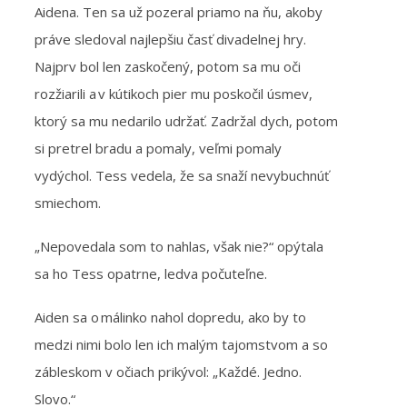
Aidena. Ten sa už pozeral priamo na ňu, akoby
práve sledoval najlepšiu časť divadelnej hry.
Najprv bol len zaskočený, potom sa mu oči
rozžiarili a v kútikoch pier mu poskočil úsmev,
ktorý sa mu nedarilo udržať. Zadržal dych, potom
si pretrel bradu a pomaly, veľmi pomaly
vydýchol. Tess vedela, že sa snaží nevybuchnúť
smiechom.
„Nepovedala som to nahlas, však nie?“ opýtala
sa ho Tess opatrne, ledva počuteľne.
Aiden sa o málinko nahol dopredu, ako by to
medzi nimi bolo len ich malým tajomstvom a so
zábleskom v očiach prikývol: „Každé. Jedno.
Slovo.“