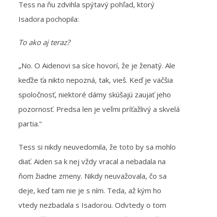
Tess na ňu zdvihla spýtavý pohľad, ktorý
Isadora pochopila:
To ako aj teraz?
„No. O Aidenovi sa síce hovorí, že je ženatý. Ale
keďže ťa nikto nepozná, tak, vieš. Keď je väčšia
spoločnosť, niektoré dámy skúšajú zaujať jeho
pozornosť. Predsa len je veľmi príťažlivý a skvelá
partia.“
Tess si nikdy neuvedomila, že toto by sa mohlo
diať. Aiden sa k nej vždy vracal a nebadala na
ňom žiadne zmeny. Nikdy neuvažovala, čo sa
deje, keď tam nie je s ním. Teda, až kým ho
vtedy nezbadala s Isadorou. Odvtedy o tom