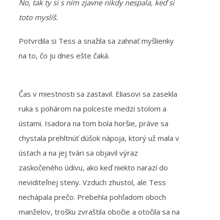
No, tak ty si s ním zjavne nikdy nespala, keď si
toto myslíš.
Potvrdila si Tess a snažila sa zahnať myšlienky
na to, čo ju dnes ešte čaká.
Čas v miestnosti sa zastavil. Eliasovi sa zasekla
ruka s pohárom na polceste medzi stolom a
ústami. Isadora na tom bola horšie, práve sa
chystala prehltnúť dúšok nápoja, ktorý už mala v
ústach a na jej tvári sa objavil výraz
zaskočeného údivu, ako keď niekto narazí do
neviditeľnej steny. Vzduch zhustol, ale Tess
nechápala prečo. Prebehla pohľadom oboch
manželov, trošku zvraštila obočie a otočila sa na