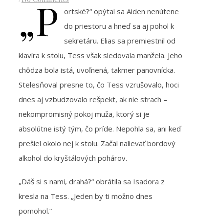
„P
ortské?“ opýtal sa Aiden nenútene
do priestoru a hneď sa aj pohol k
sekretáru. Elias sa premiestnil od
klavíra k stolu, Tess však sledovala manžela. Jeho
chôdza bola istá, uvoľnená, takmer panovnícka.
Stelesňoval presne to, čo Tess vzrušovalo, hoci
dnes aj vzbudzovalo rešpekt, ak nie strach –
nekompromisný pokoj muža, ktorý si je
absolútne istý tým, čo príde. Nepohla sa, ani keď
prešiel okolo nej k stolu. Začal nalievať bordový
alkohol do kryštálových pohárov.
„Dáš si s nami, drahá?“ obrátila sa Isadora z
kresla na Tess. „Jeden by ti možno dnes
pomohol.“