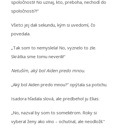
spoločnosti! No uznaj, kto, preboha, nechodí do
spoločnosti?!“
Všetci jej dali sekundu, kým si uvedomí, čo
povedala.
„Tak som to nemyslela! No, vyznelo to zle.
Skrátka sme tomu neverili!“
Netuším, aký bol Aiden predo mnou.
„Aký bol Aiden predo mnou?“ opýtala sa potichu.
Isadora hľadala slová, ale predbehol ju Elias:
„No, nazval by som to someliérom. Roky si
vyberal ženy ako víno – ochutnal, ale neodložil.“