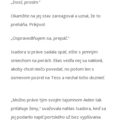
„Dosť, prosím.“
Okamžite na jej stav zareagoval a uznal, že to
preháňa. Prikývol:
„Ospravedlňujem sa, prepáč.“
Isadora si práve sadala späť, ešte s jemným
smiechom na perách. Elias vedľa nej sa naklonil,
akoby chcel niečo povedať, no potom len s
úsmevom pozrel na Tess a nechal ticho doznieť.
„Možno práve tým svojím tajomnom Aiden tak
priťahuje ženy,“ uvažovala nahlas Isadora, keď sa
jej podarilo napiť portského už bez vypľúvania.