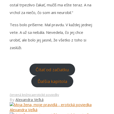
ostal trpezlivo čakať, mučíš ma ešte teraz. A na
vrchol za niečo, čo som ani neurobil.“
Tess bolo príšerne. Mal pravdu. V každej jednej
vete. A už sa nebála. Nevedela, čo jej chce
urobiť, ale bolo jej jasné, že všetko z toho si
zaslúži.
Čítať od začiatku
Ďalšia kapitola
červená knižnica
erotické poviedky
By
Alexandra Veľká