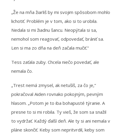
„Že na mňa žiarliš by mi svojim spôsobom mohlo
lichotiť. Problém je v tom, ako si to urobila.
Nedala si mi žiadnu šancu. Neopýtala si sa,
nemohol som reagovať, odpovedať, brániť sa.
Len si ma zo dňa na deň začala mučiť.“
Tess zaťala zuby. Chcela niečo povedať, ale
nemala čo.
„Trest nemá zmysel, ak netušíš, za čo je,“
pokračoval Aiden rovnako pokojným, pevným
hlasom. „Potom je to iba bohapusté týranie. A
presne to si mi robila. Ty vieš, že som sa snažil
to vydržať. Každý ďalší deň. Ale ty si ani nemala v
pláne skončiť. Keby som nepritvrdil, keby som