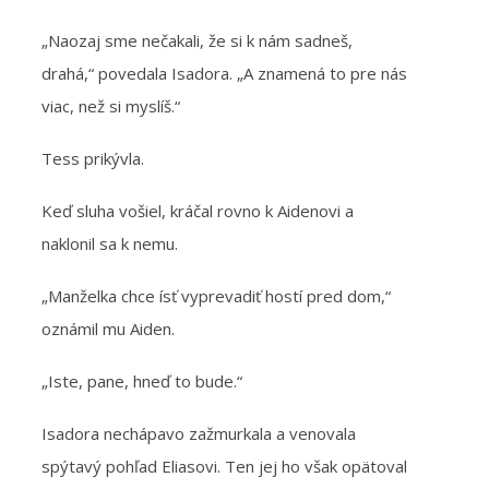
„Naozaj sme nečakali, že si k nám sadneš,
drahá,“ povedala Isadora. „A znamená to pre nás
viac, než si myslíš.“
Tess prikývla.
Keď sluha vošiel, kráčal rovno k Aidenovi a
naklonil sa k nemu.
„Manželka chce ísť vyprevadiť hostí pred dom,“
oznámil mu Aiden.
„Iste, pane, hneď to bude.“
Isadora nechápavo zažmurkala a venovala
spýtavý pohľad Eliasovi. Ten jej ho však opätoval