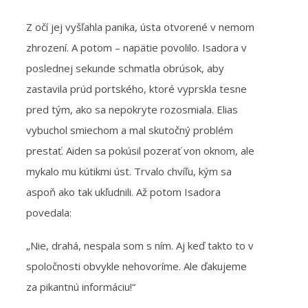
Z očí jej vyšľahla panika, ústa otvorené v nemom
zhrození. A potom – napätie povolilo. Isadora v
poslednej sekunde schmatla obrúsok, aby
zastavila prúd portského, ktoré vyprskla tesne
pred tým, ako sa nepokryte rozosmiala. Elias
vybuchol smiechom a mal skutočný problém
prestať. Aiden sa pokúsil pozerať von oknom, ale
mykalo mu kútikmi úst. Trvalo chvíľu, kým sa
aspoň ako tak ukľudnili. Až potom Isadora
povedala:
„Nie, drahá, nespala som s ním. Aj keď takto to v
spoločnosti obvykle nehovoríme. Ale ďakujeme
za pikantnú informáciu!“