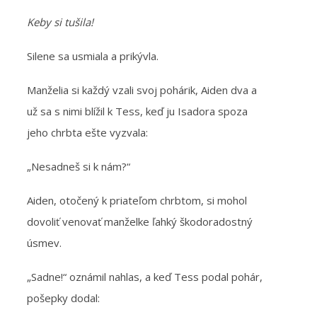
Keby si tušila!
Silene sa usmiala a prikývla.
Manželia si každý vzali svoj pohárik, Aiden dva a
už sa s nimi blížil k Tess, keď ju Isadora spoza
jeho chrbta ešte vyzvala:
„Nesadneš si k nám?“
Aiden, otočený k priateľom chrbtom, si mohol
dovoliť venovať manželke ľahký škodoradostný
úsmev.
„Sadne!“ oznámil nahlas, a keď Tess podal pohár,
pošepky dodal: