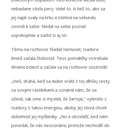
nebadane stisla pery. Videl to. A tiež to, ako sa
jej napli svaly na krku a stehná na sekundu
zovreli k sebe. Nedal na sebe poznať
uspokojenie a sadol si aj on.
Tému na rozhovor hľadať nemusel, Isadora
ihneď začala štebotať. Tess pomaličky vstrebala
tlmenú bolesť a začala sa na rozhovor sústrediť.
„Vieš, drahá, keď sa Aiden vrátil z tej dlhšej cesty
za svojimi rastlinkami a oznámil nám, že sa
oženil, tak sme si mysleli, že žartuje,“ vyletelo z
Isadory s takou energiou, akoby jej slová chceli
dobehnúť jej myšlienky. „No a obzvlášť, keď nám
povedal, že nás nezoznámi, pretože nechodíš do