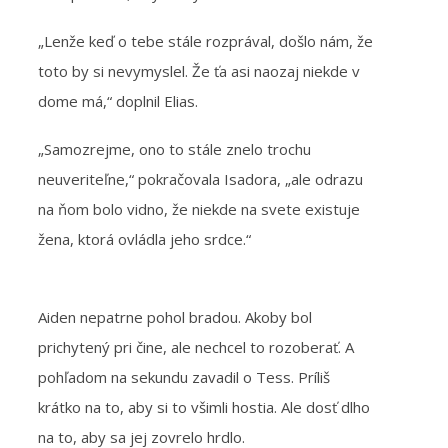
„Lenže keď o tebe stále rozprával, došlo nám, že
toto by si nevymyslel. Že ťa asi naozaj niekde v
dome má,“ doplnil Elias.
„Samozrejme, ono to stále znelo trochu
neuveriteľne,“ pokračovala Isadora, „ale odrazu
na ňom bolo vidno, že niekde na svete existuje
žena, ktorá ovládla jeho srdce.“
Aiden nepatrne pohol bradou. Akoby bol
prichytený pri čine, ale nechcel to rozoberať. A
pohľadom na sekundu zavadil o Tess. Príliš
krátko na to, aby si to všimli hostia. Ale dosť dlho
na to, aby sa jej zovrelo hrdlo.