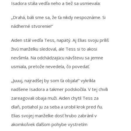
Isadora stála vedľa neho a tiež sa usmievala:
„Drahá, báli sme sa, že ťa nikdy nespoznáme. Si
nádherné stvorenie!“
Aiden stál vedľa Tess, napätý. Aj Elias svoju príliš
živú manželku sledoval, ale Tess si to akosi
nevšimla. Na odchádzajúcu návštevu sa jemne
usmiala, pretože nevedela, čo povedať.
„Juuuj, najradšej by som ťa objala!“ vykríkla
nadšene Isadora a takmer podskočila. V tej chvíli
zareagovali obaja muži. Aiden chytil Tess za
dlaň, potiahol ju za seba a urobil krok pred ňu.
Elias svojej manželke dosť hrubo zabránil v
akomkoľvek ďalšom pohybe vystretím