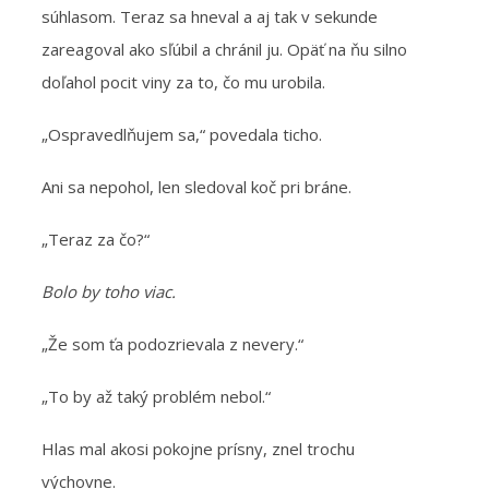
súhlasom. Teraz sa hneval a aj tak v sekunde
zareagoval ako sľúbil a chránil ju. Opäť na ňu silno
doľahol pocit viny za to, čo mu urobila.
„Ospravedlňujem sa,“ povedala ticho.
Ani sa nepohol, len sledoval koč pri bráne.
„Teraz za čo?“
Bolo by toho viac.
„Že som ťa podozrievala z nevery.“
„To by až taký problém nebol.“
Hlas mal akosi pokojne prísny, znel trochu
výchovne.