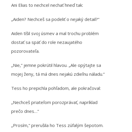
Ani Elias to nechcel nechať hneď tak:
„Aiden? Nechceš sa podeliť o nejaký detail?“
Aiden tíšil svoj úsmev a mal trochu problém
dostať sa späť do role nezaujatého
pozorovateľa.
„Nie,“ jemne pokrútil hlavou. „Ale opýtajte sa
mojej ženy, tá má dnes nejakú zdieľnu náladu.“
Tess ho prepichla pohľadom, ale pokračoval:
„Nechceš priateľom porozprávať, napríklad
prečo dnes…“
„Prosím,“ prerušila ho Tess zúfalým šepotom.