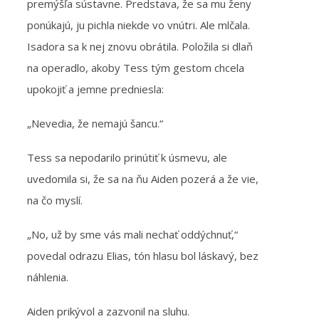
premýšľa sústavne. Predstava, že sa mu ženy
ponúkajú, ju pichla niekde vo vnútri. Ale mlčala.
Isadora sa k nej znovu obrátila. Položila si dlaň
na operadlo, akoby Tess tým gestom chcela
upokojiť a jemne predniesla:
„Nevedia, že nemajú šancu.“
Tess sa nepodarilo prinútiť k úsmevu, ale
uvedomila si, že sa na ňu Aiden pozerá a že vie,
na čo myslí.
„No, už by sme vás mali nechať oddýchnuť,“
povedal odrazu Elias, tón hlasu bol láskavý, bez
náhlenia.
Aiden prikývol a zazvonil na sluhu.