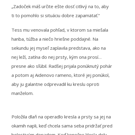
„Zadoček máš určite ešte dosť citlivý na to, aby
ti to pomohlo si situáciu dobre zapamätať.“
Tess mu venovala pohľad, v ktorom sa miešala
hanba, túžba a niečo hriešne poddajné. Na
sekundu jej myseľ zaplavila predstava, ako na
nej leží, zatína do nej prsty, kým ona prosí…
presne ako sľúbil. Radšej prijala ponúknutý pohár
a potom aj Aidenovo rameno, ktoré jej ponúkol,
aby ju galantne odprevadil ku kreslu oproti
manželom.
Položila dlaň na operadlo kresla a prsty sa jej na
okamih napli, keď chcela sama seba pridržať pred
bolestivým dopadom. Keď konečne klesla dolu,