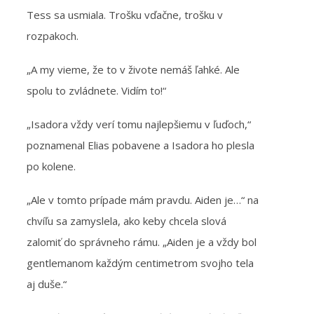
Tess sa usmiala. Trošku vďačne, trošku v
rozpakoch.
„A my vieme, že to v živote nemáš ľahké. Ale
spolu to zvládnete. Vidím to!“
„Isadora vždy verí tomu najlepšiemu v ľuďoch,“
poznamenal Elias pobavene a Isadora ho plesla
po kolene.
„Ale v tomto prípade mám pravdu. Aiden je…“ na
chvíľu sa zamyslela, ako keby chcela slová
zalomiť do správneho rámu. „Aiden je a vždy bol
gentlemanom každým centimetrom svojho tela
aj duše.“