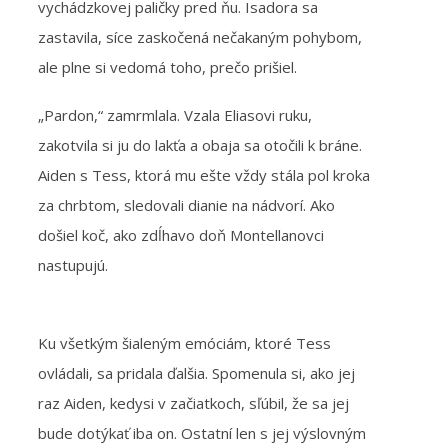
vychádzkovej paličky pred ňu. Isadora sa
zastavila, síce zaskočená nečakaným pohybom,
ale plne si vedomá toho, prečo prišiel.
„Pardon,“ zamrmlala. Vzala Eliasovi ruku,
zakotvila si ju do lakťa a obaja sa otočili k bráne.
Aiden s Tess, ktorá mu ešte vždy stála pol kroka
za chrbtom, sledovali dianie na nádvorí. Ako
došiel koč, ako zdĺhavo doň Montellanovci
nastupujú.
Ku všetkým šialeným emóciám, ktoré Tess
ovládali, sa pridala ďalšia. Spomenula si, ako jej
raz Aiden, kedysi v začiatkoch, sľúbil, že sa jej
bude dotýkať iba on. Ostatní len s jej výslovným