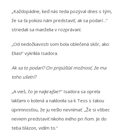
„Každopádne, keď nás teda pozýval dnes s tým,
že sa ťa pokúsi nám predstaviť, ak sa podarí…“
striedali sa manželia v rozprávaní.
„Od nedočkavosti som bola oblečená skôr, ako
Elias!“ vykríkla Isadora.
Ak sa to podarí? On pripúšťal možnosť, že ma
toho ušetrí?
„A vieš, čo je najkrajšie?“ Isadora sa oprela
lakťami o kolená a naklonila sa k Tess s takou
úprimnosťou, že ju nešlo nevnímať. „Že si vôbec
neviem predstaviť nikoho iného pri ňom. Je do
teba blázon, vidím to.“