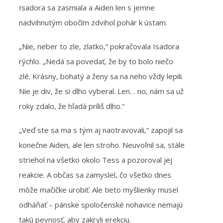
Isadora sa zasmiala a Aiden len s jemne
nadvihnutým obočím zdvihol pohár k ústam.
„Nie, neber to zle, zlatko,“ pokračovala Isadora
rýchlo. „Nedá sa povedať, že by to bolo niečo
zlé. Krásny, bohatý a ženy sa na neho vždy lepili.
Nie je div, že si dlho vyberal. Len… no, nám sa už
roky zdalo, že hľadá príliš dlho.“
„Veď ste sa ma s tým aj naotravovali,“ zapojil sa
konečne Aiden, ale len stroho. Neuvoľnil sa, stále
striehol na všetko okolo Tess a pozoroval jej
reakcie. A občas sa zamyslel, čo všetko dnes
môže mačičke urobiť. Ale tieto myšlienky musel
odháňať – pánske spoločenské nohavice nemajú
takú pevnosť, aby zakryli erekciu.