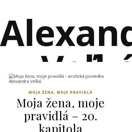
Alexan
Veľk
EROTICKÉ POVIEDKY PLNÉ VZŤAHOV A RO
MOJA ŽENA, MOJE PRAVIDLÁ
Moja žena, moje
pravidlá – 20.
kapitola