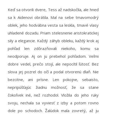
Keď sa otvorili dvere, Tess až nadskočila, ale hneď
sa k Aidenovi obrátila. Mal na sebe tmavomodrý
oblek, jeho hodvábna vesta sa leskla, tmavé vlasy
uhladené dozadu. Priam stelesnenie aristokratickej
sily a elegancie. Každý záhyb obleku, každý krok aj
pohľad len zdôrazňovali niekoho, komu sa
neodporuje. Aj on ju prebehol pohľadom. Veľmi
dobre vedel, prečo stojí, ale nepocítil ľútosť. Bez
slova jej pozrel do očí a podal otvorenú dlaň. Nie
bezcitne, ani prísne. Len pokojne, sebaisto,
nepripúšťajúc žiadnu možnosť, že sa stane
čokoľvek iné, než rozhodol. Vložila do jeho ruky
svoju, nechala sa vyviesť z izby a potom rovno
dole po schodoch. Žalúdok mala zovretý, až ju