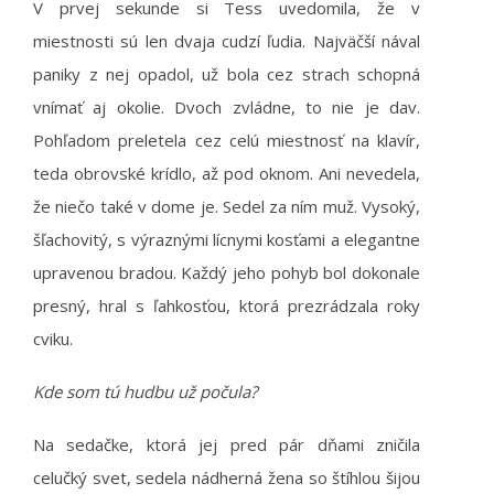
V prvej sekunde si Tess uvedomila, že v
miestnosti sú len dvaja cudzí ľudia. Najväčší nával
paniky z nej opadol, už bola cez strach schopná
vnímať aj okolie. Dvoch zvládne, to nie je dav.
Pohľadom preletela cez celú miestnosť na klavír,
teda obrovské krídlo, až pod oknom. Ani nevedela,
že niečo také v dome je. Sedel za ním muž. Vysoký,
šľachovitý, s výraznými lícnymi kosťami a elegantne
upravenou bradou. Každý jeho pohyb bol dokonale
presný, hral s ľahkosťou, ktorá prezrádzala roky
cviku.
Kde som tú hudbu už počula?
Na sedačke, ktorá jej pred pár dňami zničila
celučký svet, sedela nádherná žena so štíhlou šijou