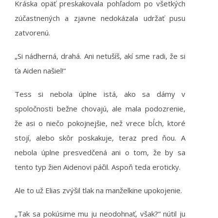
Kráska opäť preskakovala pohľadom po všetkých
zúčastnených a zjavne nedokázala udržať pusu
zatvorenú.
„Si nádherná, drahá. Ani netušíš, akí sme radi, že si
ťa Aiden našiel!“
Tess si nebola úplne istá, ako sa dámy v
spoločnosti bežne chovajú, ale mala podozrenie,
že asi o niečo pokojnejšie, než vrece bĺch, ktoré
stojí, alebo skôr poskakuje, teraz pred ňou. A
nebola úplne presvedčená ani o tom, že by sa
tento typ žien Aidenovi páčil. Aspoň teda eroticky.
Ale to už Elias zvýšil tlak na manželkine upokojenie.
„Tak sa pokúsime mu ju neodohnať, však?“ nútil ju