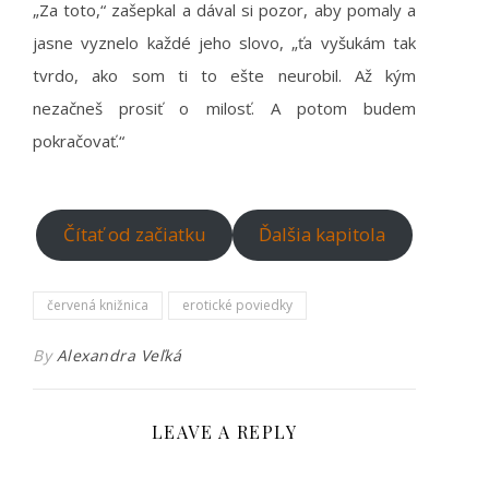
„Za toto,“ zašepkal a dával si pozor, aby pomaly a
jasne vyznelo každé jeho slovo, „ťa vyšukám tak
tvrdo, ako som ti to ešte neurobil. Až kým
nezačneš prosiť o milosť. A potom budem
pokračovať.“
Čítať od začiatku
Ďalšia kapitola
červená knižnica
erotické poviedky
By
Alexandra Veľká
LEAVE A REPLY