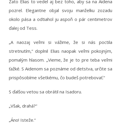
Zato Elias to vedel aj bez toho, aby sa na Aidena
pozrel. Elegantne objal svoju manželku zozadu
okolo pása a odtiahol ju aspoň o pár centimetrov
ďalej od Tess.
„A naozaj veľmi si vážime, že si nás poctila
stretnutím,“ doplnil Elias naopak veľmi pokojným,
pomalým hlasom. „Vieme, že je to pre teba veľmi
ťažké. S Aidenom sa poznáme od detstva, určite sa
prispôsobíme všetkému, čo budeš potrebovať.“
S ďalšou vetou sa obrátil na Isadoru.
„Však, drahá?“
„Áno! Isteže.“