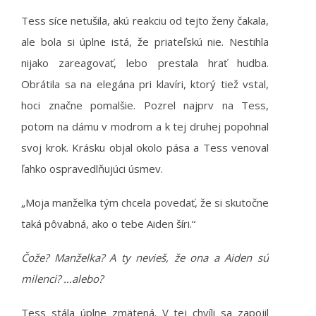
Tess síce netušila, akú reakciu od tejto ženy čakala,
ale bola si úplne istá, že priateľskú nie. Nestihla
nijako zareagovať, lebo prestala hrať hudba.
Obrátila sa na elegána pri klavíri, ktorý tiež vstal,
hoci značne pomalšie. Pozrel najprv na Tess,
potom na dámu v modrom a k tej druhej popohnal
svoj krok. Krásku objal okolo pása a Tess venoval
ľahko ospravedlňujúci úsmev.
„Moja manželka tým chcela povedať, že si skutočne
taká pôvabná, ako o tebe Aiden šíri.“
Čože? Manželka? A ty nevieš, že ona a Aiden sú
milenci? …alebo?
Tess stála úplne zmätená. V tej chvíli sa zapojil