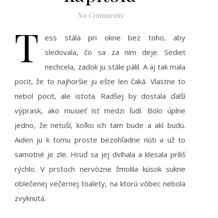
No Comments
T
ess stála pri okne bez toho, aby
sledovala, čo sa za ním deje. Sedieť
nechcela, zadok ju stále pálil. A aj tak mala
pocit, že to najhoršie ju ešte len čaká. Vlastne to
nebol pocit, ale istota. Radšej by dostala ďalší
výprask, ako musieť ísť medzi ľudí. Bolo úplne
jedno, že netuší, koľko ich tam bude a akí budú.
Aiden ju k tomu proste bezohľadne núti a už to
samotné je zle. Hruď sa jej dvíhala a klesala príliš
rýchlo. V prstoch nervózne žmolila kúsok sukne
oblečenej večernej toalety, na ktorú vôbec nebola
zvyknutá.