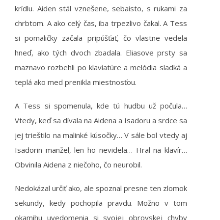
krídlu. Aiden stál vznešene, sebaisto, s rukami za
chrbtom. A ako celý čas, iba trpezlivo čakal. A Tess
si pomaličky začala pripúšťať, čo vlastne vedela
hneď, ako tých dvoch zbadala. Eliasove prsty sa
maznavo rozbehli po klaviatúre a melódia sladká a
teplá ako med prenikla miestnosťou.
A Tess si spomenula, kde tú hudbu už počula…
Vtedy, keď sa dívala na Aidena a Isadoru a srdce sa
jej trieštilo na malinké kúsočky… V sále bol vtedy aj
Isadorin manžel, len ho nevidela… Hral na klavír…
Obvinila Aidena z niečoho, čo neurobil.
Nedokázal určiť ako, ale spoznal presne ten zlomok
sekundy, kedy pochopila pravdu. Možno v tom
okamihu uvedomenia si svojej obrovskej chyby