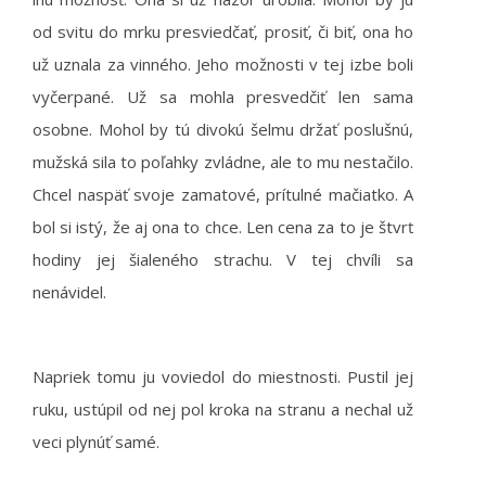
od svitu do mrku presviedčať, prosiť, či biť, ona ho
už uznala za vinného. Jeho možnosti v tej izbe boli
vyčerpané. Už sa mohla presvedčiť len sama
osobne. Mohol by tú divokú šelmu držať poslušnú,
mužská sila to poľahky zvládne, ale to mu nestačilo.
Chcel naspäť svoje zamatové, prítulné mačiatko. A
bol si istý, že aj ona to chce. Len cena za to je štvrť
hodiny jej šialeného strachu. V tej chvíli sa
nenávidel.
Napriek tomu ju voviedol do miestnosti. Pustil jej
ruku, ustúpil od nej pol kroka na stranu a nechal už
veci plynúť samé.