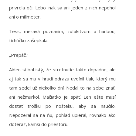
privrela oči. Lebo inak sa ani jeden z nich nepohol
ani o milimeter.
Tess, meravá poznaním, zúfalstvom a hanbou,
tichúčko zašepkala:
„Prepáč.“
Aiden si bol istý, že stretnutie takto dopadne, ale
aj tak sa mu v hrudi odrazu uvoľnil tlak, ktorý mu
tam sedel už niekoľko dní. Nedal to na sebe znať,
ani nežmurkol. Mačiatko je späť. Len ešte musí
dostať trošku po nošteku, aby sa naučilo.
Nepozeral sa na ňu, pohľad upieral, rovnako ako
doteraz, kamsi do priestoru.