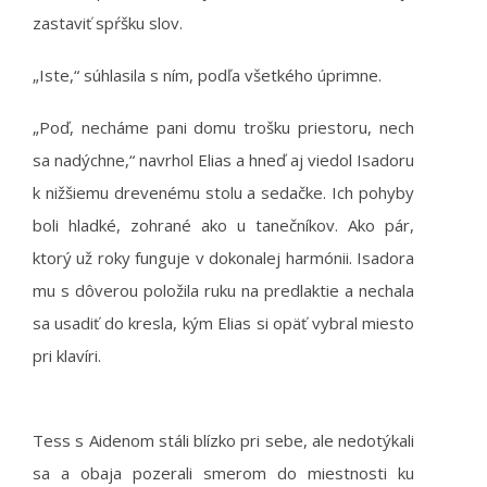
zastaviť spŕšku slov.
„Iste,“ súhlasila s ním, podľa všetkého úprimne.
„Poď, necháme pani domu trošku priestoru, nech
sa nadýchne,“ navrhol Elias a hneď aj viedol Isadoru
k nižšiemu drevenému stolu a sedačke. Ich pohyby
boli hladké, zohrané ako u tanečníkov. Ako pár,
ktorý už roky funguje v dokonalej harmónii. Isadora
mu s dôverou položila ruku na predlaktie a nechala
sa usadiť do kresla, kým Elias si opäť vybral miesto
pri klavíri.
Tess s Aidenom stáli blízko pri sebe, ale nedotýkali
sa a obaja pozerali smerom do miestnosti ku