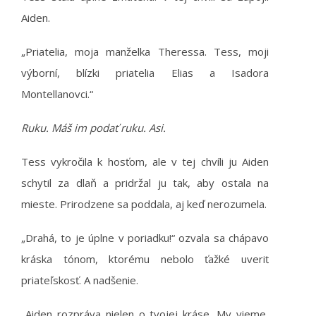
Aiden.
„Priatelia, moja manželka Theressa. Tess, moji
výborní, blízki priatelia Elias a Isadora
Montellanovci.“
Ruku. Máš im podať ruku. Asi.
Tess vykročila k hosťom, ale v tej chvíli ju Aiden
schytil za dlaň a pridržal ju tak, aby ostala na
mieste. Prirodzene sa poddala, aj keď nerozumela.
„Drahá, to je úplne v poriadku!“ ozvala sa chápavo
kráska tónom, ktorému nebolo ťažké uveriť
priateľskosť. A nadšenie.
„Aiden rozpráva nielen o tvojej kráse. My vieme,