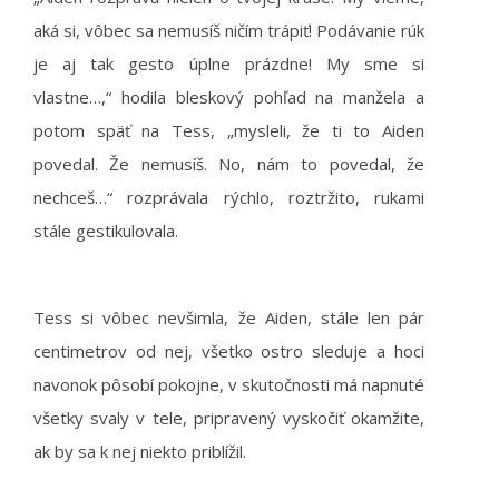
aká si, vôbec sa nemusíš ničím trápiť! Podávanie rúk
je aj tak gesto úplne prázdne! My sme si
vlastne…,“ hodila bleskový pohľad na manžela a
potom späť na Tess, „mysleli, že ti to Aiden
povedal. Že nemusíš. No, nám to povedal, že
nechceš…“ rozprávala rýchlo, roztržito, rukami
stále gestikulovala.
Tess si vôbec nevšimla, že Aiden, stále len pár
centimetrov od nej, všetko ostro sleduje a hoci
navonok pôsobí pokojne, v skutočnosti má napnuté
všetky svaly v tele, pripravený vyskočiť okamžite,
ak by sa k nej niekto priblížil.