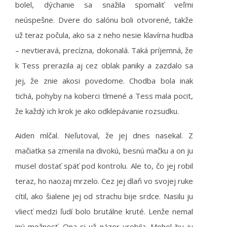
bolel, dýchanie sa snažila spomaliť veľmi
neúspešne. Dvere do salónu boli otvorené, takže
už teraz počula, ako sa z neho nesie klavírna hudba
– nevtieravá, precízna, dokonalá. Taká príjemná, že
k Tess prerazila aj cez oblak paniky a zazdalo sa
jej, že znie akosi povedome. Chodba bola inak
tichá, pohyby na koberci tlmené a Tess mala pocit,
že každý ich krok je ako odklepávanie rozsudku.
Aiden mlčal. Neľutoval, že jej dnes nasekal. Z
mačiatka sa zmenila na divokú, besnú mačku a on ju
musel dostať späť pod kontrolu. Ale to, čo jej robil
teraz, ho naozaj mrzelo. Cez jej dlaň vo svojej ruke
cítil, ako šialene jej od strachu bije srdce. Nasilu ju
vliecť medzi ľudí bolo brutálne kruté. Lenže nemal
inú možnosť. Ona si už názor urobila. Mohol by ju