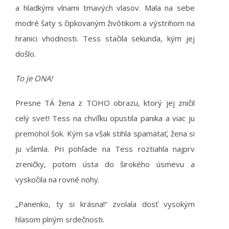
a hladkými vlnami tmavých vlasov. Mala na sebe
modré šaty s čipkovaným živôtikom a výstrihom na
hranici vhodnosti. Tess stačila sekunda, kým jej
došlo.
To je ONA!
Presne TÁ žena z TOHO obrazu, ktorý jej zničil
celý svet! Tess na chvíľku opustila panika a viac ju
premohol šok. Kým sa však stihla spamätať, žena si
ju všimla. Pri pohľade na Tess roztiahla najprv
zreničky, potom ústa do širokého úsmevu a
vyskočila na rovné nohy.
„Panenko, ty si krásna!“ zvolala dosť vysokým
hlasom plným srdečnosti.