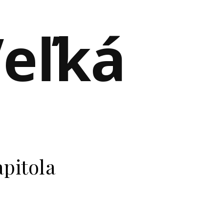
Veľká
apitola