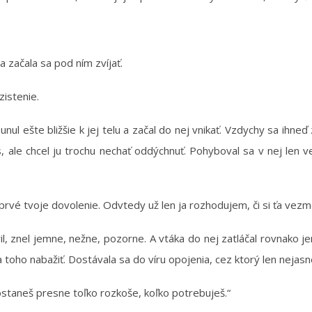
a začala sa pod ním zvíjať.
zistenie.
l ešte bližšie k jej telu a začal do nej vnikať. Vzdychy sa ihneď z
s, ale chcel ju trochu nechať oddýchnuť. Pohyboval sa v nej len 
rvé tvoje dovolenie. Odvtedy už len ja rozhodujem, či si ťa vezm
il, znel jemne, nežne, pozorne. A vtáka do nej zatláčal rovnako 
toho nabažiť. Dostávala sa do víru opojenia, cez ktorý len nejasn
ostaneš presne toľko rozkoše, koľko potrebuješ.“