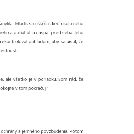
ošmykla. Mladík sa uškŕňal, keď okolo neho
neho a potiahol ju naspäť pred seba. Jeho
rekontroloval pohľadom, aby sa uistil, že
iestnosti.
e, ale všetko je v poriadku. Som rád, že
 Pokojne v tom pokračuj.”
zmes ochrany a jemného povzbudenia. Potom