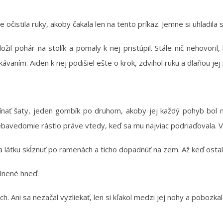
očistila ruky, akoby čakala len na tento príkaz. Jemne si uhladila 
ožil pohár na stolík a pomaly k nej pristúpil. Stále nič nehovoril
vaním. Aiden k nej podišiel ešte o krok, zdvihol ruku a dlaňou jej p
pínať šaty, jeden gombík po druhom, akoby jej každý pohyb bol m
ebavedomie rástlo práve vtedy, keď sa mu najviac podriaďovala. Vž
la látku skĺznuť po ramenách a ticho dopadnúť na zem. Až keď ostala
plnené hneď.
ohách. Ani sa nezačal vyzliekať, len si kľakol medzi jej nohy a poboz