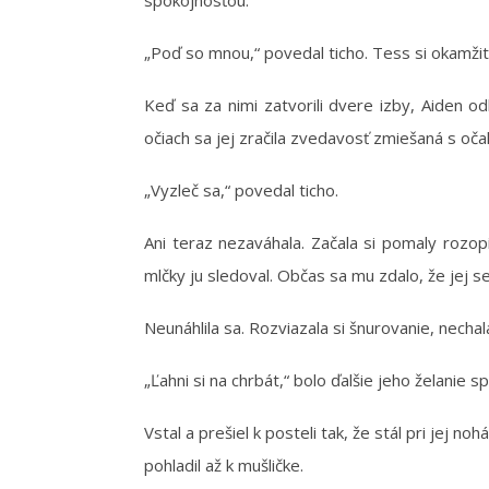
spokojnosťou.
„Poď so mnou,“ povedal ticho. Tess si okamžite 
Keď sa za nimi zatvorili dvere izby, Aiden odl
očiach sa jej zračila zvedavosť zmiešaná s očaká
„Vyzleč sa,“ povedal ticho.
Ani teraz nezaváhala. Začala si pomaly rozo
mlčky ju sledoval. Občas sa mu zdalo, že jej s
Neunáhlila sa. Rozviazala si šnurovanie, necha
„Ľahni si na chrbát,“ bolo ďalšie jeho želanie s
Vstal a prešiel k posteli tak, že stál pri jej n
pohladil až k mušličke.