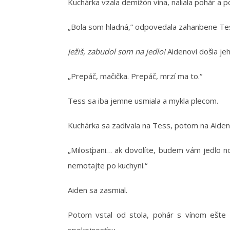
Kuchárka vzala demižón vína, naliala pohár a p
„Bola som hladná,” odpovedala zahanbene Te
Ježiš, zabudol som na jedlo!
Aidenovi došla jeh
„Prepáč, mačička. Prepáč, mrzí ma to.“
Tess sa iba jemne usmiala a mykla plecom.
Kuchárka sa zadívala na Tess, potom na Aidena
„Milosťpani… ak dovolíte, budem vám jedlo no
nemotajte po kuchyni.“
Aiden sa zasmial.
Potom vstal od stola, pohár s vínom ešte dr