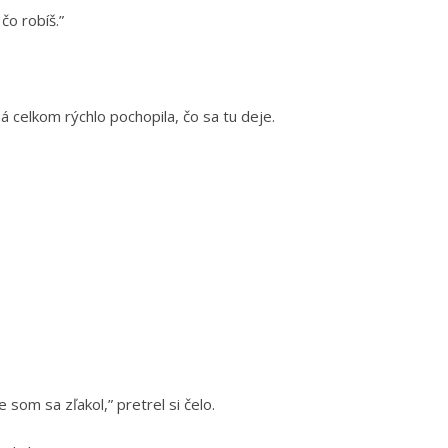
čo robíš.”
ná celkom rýchlo pochopila, čo sa tu deje.
 som sa zľakol,” pretrel si čelo.