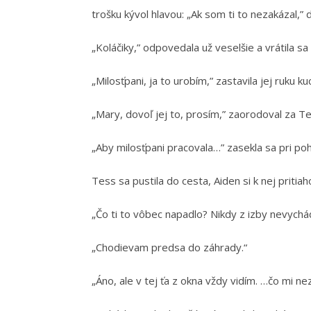
trošku kývol hlavou: „Ak som ti to nezakázal,”
„Koláčiky,” odpovedala už veselšie a vrátila sa 
„Milosťpani, ja to urobím,” zastavila jej ruku 
„Mary, dovoľ jej to, prosím,” zaorodoval za Te
„Aby milosťpani pracovala…” zasekla sa pri p
Tess sa pustila do cesta, Aiden si k nej pritiaho
„Čo ti to vôbec napadlo? Nikdy z izby nevychá
„Chodievam predsa do záhrady.“
„Áno, ale v tej ťa z okna vždy vidím. …čo mi ne