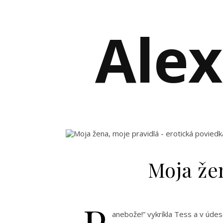
Alex
Moja žen
„P
anebože!” vykríkla Tess a v údes