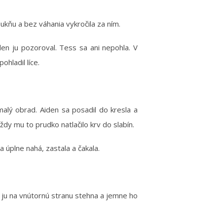
sukňu a bez váhania vykročila za ním.
, len ju pozoroval. Tess sa ani nepohla. V
ohladil líce.
alý obrad. Aiden sa posadil do kresla a
dy mu to prudko natlačilo krv do slabín.
 úplne nahá, zastala a čakala.
kal ju na vnútornú stranu stehna a jemne ho