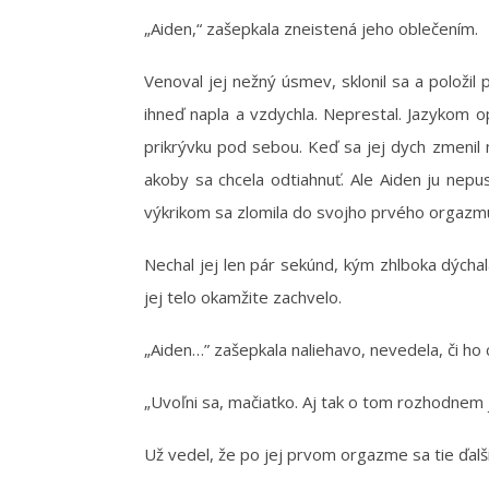
„Aiden,“ zašepkala zneistená jeho oblečením.
Venoval jej nežný úsmev, sklonil sa a položil p
ihneď napla a vzdychla. Neprestal. Jazykom o
prikrývku pod sebou. Keď sa jej dych zmenil na
akoby sa chcela odtiahnuť. Ale Aiden ju nepus
výkrikom sa zlomila do svojho prvého orgazm
Nechal jej len pár sekúnd, kým zhlboka dýchala 
jej telo okamžite zachvelo.
„Aiden…” zašepkala naliehavo, nevedela, či ho c
„Uvoľni sa, mačiatko. Aj tak o tom rozhodnem j
Už vedel, že po jej prvom orgazme sa tie ďalši