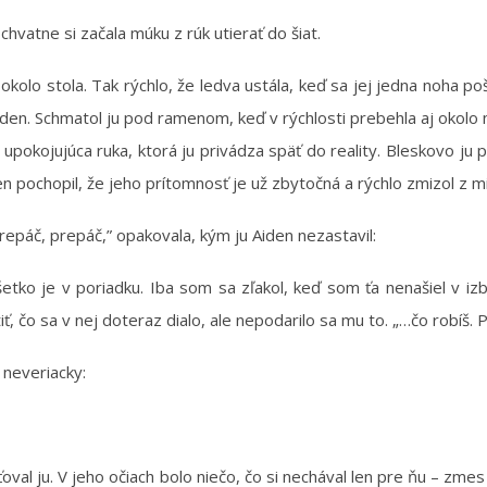
 chvatne si začala múku z rúk utierať do šiat.
 okolo stola. Tak rýchlo, že ledva ustála, keď sa jej jedna noha p
iden. Schmatol ju pod ramenom, keď v rýchlosti prebehla aj okolo 
upokojujúca ruka, ktorá ju privádza späť do reality. Bleskovo ju p
n pochopil, že jeho prítomnosť je už zbytočná a rýchlo zmizol z m
repáč, prepáč,” opakovala, kým ju Aiden nezastavil:
etko je v poriadku. Iba som sa zľakol, keď som ťa nenašiel v izb
tiť, čo sa v nej doteraz dialo, ale nepodarilo sa mu to. „…čo robíš.
 neveriacky:
isťoval ju. V jeho očiach bolo niečo, čo si nechával len pre ňu – 