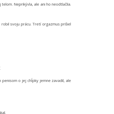
 telom. Neprikývla, ale ani ho neodtlačila.
robil svoju prácu. Tretí orgazmus prišiel
.
m penisom o jej chĺpky jemne zavadil, ale
kal.