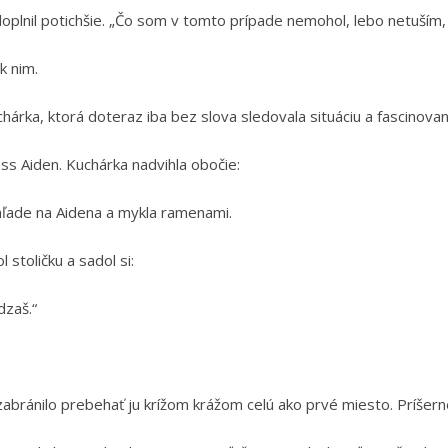
 doplnil potichšie. „Čo som v tomto prípade nemohol, lebo netuším, 
k nim.
kuchárka, ktorá doteraz iba bez slova sledovala situáciu a fascinova
ss Aiden. Kuchárka nadvihla obočie:
ohľade na Aidena a mykla ramenami.
l stoličku a sadol si:
dzaš.“
zabránilo prebehať ju krížom krážom celú ako prvé miesto. Príšerne