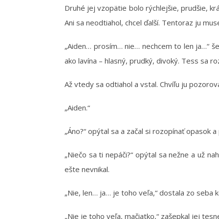
Druhé jej vzopätie bolo rýchlejšie, prudšie, kr
Ani sa neodtiahol, chcel ďalší. Tentoraz ju mu
„Aiden… prosím… nie… nechcem to len ja…“ šepk
ako lavína – hlasný, prudký, divoký. Tess sa ro
Až vtedy sa odtiahol a vstal. Chvíľu ju pozorov
„Aiden.“
„Áno?“ opýtal sa a začal si rozopínať opasok
„Niečo sa ti nepáči?“ opýtal sa nežne a už nah
ešte nevnikal.
„Nie, len… ja… je toho veľa,“ dostala zo seba 
„Nie je toho veľa, mačiatko,“ zašepkal jej tesne 