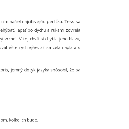
ím našiel najcitlivejšiu perličku. Tess sa
rehýbať, lapať po dychu a rukami zovrela
chol. V tej chvíli si chytila jeho hlavu,
al ešte rýchlejšie, až sa celá napla a s
itoris, jemný dotyk jazyka spôsobil, že sa
ňom, koľko ich bude.