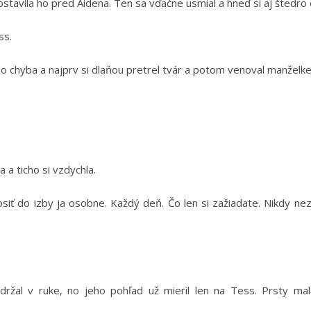
ostavila ho pred Aidena. Ten sa vďačne usmial a hneď si aj štedro 
ss.
o chyba a najprv si dlaňou pretrel tvár a potom venoval manželke
 a ticho si vzdychla.
siť do izby ja osobne. Každý deň. Čo len si zažiadate. Nikdy ne
žal v ruke, no jeho pohľad už mieril len na Tess. Prsty mala 