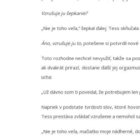
Vzrušuje ju šepkanie?
„Nie je toho veľa,“ šepkal ďalej. Tess skňučala 
Áno, vzrušuje ju to,
potešene si potvrdil nové 
Toto rozhodne nechcel nevyužiť, takže sa posunu
ak dvakrát prirazí, dostane ďalší jej orgazmu
ucha:
„Už dávno som ti povedal, že potrebujem len p
Napriek v podstate tvrdosti slov, ktoré hovor
Tess prestáva zvládať vzrušenie a nemohol sa 
„Nie je toho veľa, mačiatko moje nádherné, d