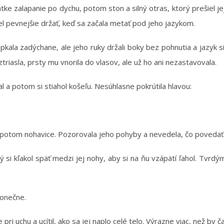
átke zalapanie po dychu, potom ston a silný otras, ktorý prešiel jej
sel pevnejšie držať, keď sa začala metať pod jeho jazykom.
ala zadýchane, ale jeho ruky držali boky bez pohnutia a jazyk si 
ztriasla, prsty mu vnorila do vlasov, ale už ho ani nezastavovala.
al a potom si stiahol košeľu. Nesúhlasne pokrútila hlavou:
 a potom nohavice. Pozorovala jeho pohyby a nevedela, čo povedať
ý si kľakol späť medzi jej nohy, aby si na ňu vzápätí ľahol. Tvrdý
konečne.
pri uchu a ucítil, ako sa jej naplo celé telo. Výrazne viac, než by ča