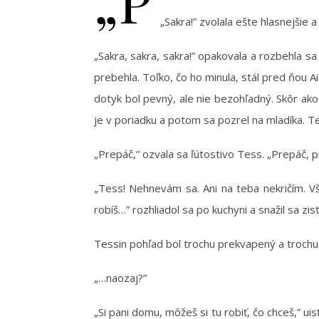
„Sakra!” zvolala ešte hlasnejšie a
„Sakra, sakra, sakra!” opakovala a rozbehla sa
prebehla. Toľko, čo ho minula, stál pred ňou A
dotyk bol pevný, ale nie bezohľadný. Skôr ako 
je v poriadku a potom sa pozrel na mladíka. Te
„Prepáč,” ozvala sa ľútostivo Tess. „Prepáč, p
„Tess! Nehnevám sa. Ani na teba nekričím. Vš
robíš…” rozhliadol sa po kuchyni a snažil sa zis
Tessin pohľad bol trochu prekvapený a trochu
„…naozaj?”
„Si pani domu, môžeš si tu robiť, čo chceš,” u