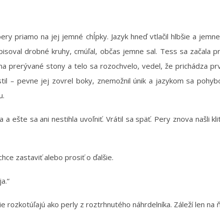
ery priamo na jej jemné chĺpky. Jazyk hneď vtlačil hlbšie a jemne n
pisoval drobné kruhy, cmúľal, občas jemne sal. Tess sa začala p
 prerývané stony a telo sa rozochvelo, vedel, že prichádza prvý vr
til – pevne jej zovrel boky, znemožnil únik a jazykom sa pohybov
u.
a ešte sa ani nestihla uvoľniť. Vrátil sa späť. Pery znova našli kl
hce zastaviť alebo prosiť o ďalšie.
a.“
e rozkotúľajú ako perly z roztrhnutého náhrdelníka. Záleží len na 