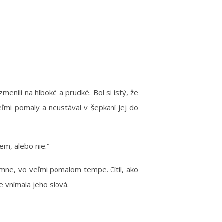
menili na hlboké a prudké. Bol si istý, že
veľmi pomaly a neustával v šepkaní jej do
em, alebo nie.“
jemne, vo veľmi pomalom tempe. Cítil, ako
e vnímala jeho slová.