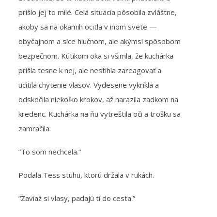
prišlo jej to milé. Celá situácia pôsobila
zvláštne,
akoby sa na okamih ocitla v inom svete —
obyčajnom a síce hlučnom, ale akýmsi spôsobom
bezpečnom. Kútikom oka si všimla, že kuchárka
prišla tesne k nej, ale nestihla zareagovať a
ucítila chytenie vlasov. Vydesene vykríkla a
odskočila niekoľko krokov, až narazila zadkom na
kredenc. Kuchárka na ňu vytreštila oči a trošku sa
zamračila:
“To som nechcela.”
Podala Tess stuhu, ktorú držala v rukách.
“Zaviaž si vlasy, padajú ti do cesta.”