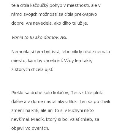
tela cítila každučký pohyb v miestnosti, ale v
rámci svojich možností sa cítila prekvapivo
dobre. Ani nevedela, ako dlho tu už je.
Vonia to tu ako domov. Asi.
Nemohla si tým byť istá, lebo nikdy nikde nemala
miesto, kam by chcela ísť. Vždy len také,
z ktorých chcela ujsť.
Pieklo sa druhé kolo koláčov, Tess stále plnila
ďalšie a v dome nastal akýsi hluk. Ten sa po chvíli
zmenil na krik, ale ani to si v kuchyni nikto
nevšímal. Mladík, ktorý si bol vziať chlieb, sa
objavil vo dverách.