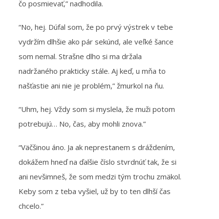
čo posmievať,” nadhodila.
“No, hej. Dúfal som, že po prvý výstrek v tebe
vydržím dlhšie ako pár sekúnd, ale veľké šance
som nemal. Strašne dlho si ma držala
nadržaného prakticky stále. Aj keď, u mňa to
našťastie ani nie je problém,” žmurkol na ňu.
“Uhm, hej. Vždy som si myslela, že muži potom
potrebujú… No, čas, aby mohli znova.”
“Väčšinou áno. Ja ak neprestanem s dráždením,
dokážem hneď na ďalšie číslo stvrdnúť tak, že si
ani nevšimneš, že som medzi tým trochu zmäkol.
Keby som z teba vyšiel, už by to ten dlhší čas
chcelo.”