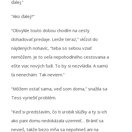
ďalej.”
“Ako ďalej?”
“Obvykle touto dobou chodím na cesty
dohadovať predaje. Lenže teraz,” vkĺzol do
nájdených nohavíc, “teba so sebou vziať
nemôžem. Je to veľa nepohodlného cestovania a
ešte viac nových ľudí. To by si nezvládla. A samú
ťa nenechám. Tak neviem.”
“Môžem ostať sama, veď som doma,” snažila sa
Tess vyriešiť problém.
“Keď si predstavím, čo ti urobili slúžky a ty si ich
ako pani domu nedokázala uzemniť… Brániť sa
nevieš, takže bezo mňa sa nepohneš ani na