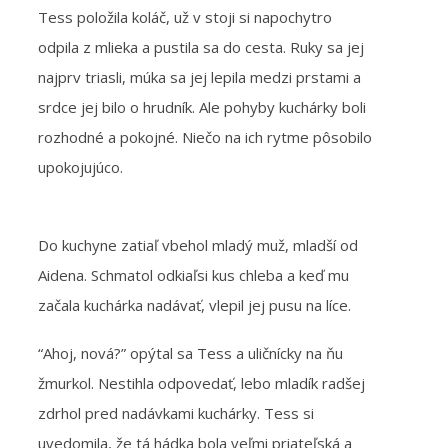
Tess položila koláč, už v stoji si napochytro
odpila z mlieka a pustila sa do cesta. Ruky sa jej
najprv triasli, múka sa jej lepila medzi prstami a
srdce jej bilo o hrudník. Ale pohyby kuchárky boli
rozhodné a pokojné. Niečo na ich rytme pôsobilo
upokojujúco.
Do kuchyne zatiaľ vbehol mladý muž, mladší od
Aidena. Schmatol odkiaľsi kus chleba a keď mu
začala kuchárka nadávať, vlepil jej pusu na líce.
“Ahoj, nová?” opýtal sa Tess a uličnícky na ňu
žmurkol. Nestihla odpovedať, lebo mladík radšej
zdrhol pred nadávkami kuchárky. Tess si
uvedomila, že tá hádka bola veľmi priateľská a