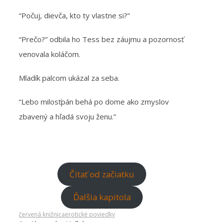
“Počuj, dievča, kto ty vlastne si?”
“Prečo?” odbila ho Tess bez záujmu a pozornosť
venovala koláčom.
Mladík palcom ukázal za seba.
“Lebo milosťpán behá po dome ako zmyslov
zbavený a hľadá svoju ženu.”
Čítať od začiatku
Ďalšia kapitola
červená knižnica
erotické poviedky