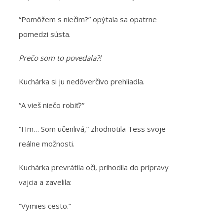
“Pomôžem s niečím?” opýtala sa opatrne
pomedzi sústa.
Prečo som to povedala?!
Kuchárka si ju nedôverčivo prehliadla.
“A vieš niečo robiť?”
“Hm… Som učenlivá,” zhodnotila Tess svoje
reálne možnosti.
Kuchárka prevrátila oči, prihodila do prípravy
vajcia a zavelila:
“Vymies cesto.”