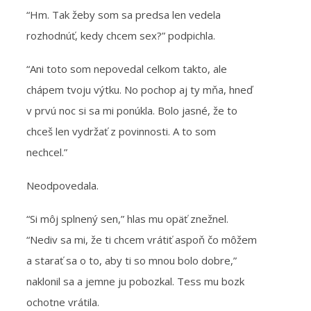
“Hm. Tak žeby som sa predsa len vedela
rozhodnúť, kedy chcem sex?” podpichla.
“Ani toto som nepovedal celkom takto, ale
chápem tvoju výtku. No pochop aj ty mňa, hneď
v prvú noc si sa mi ponúkla. Bolo jasné, že to
chceš len vydržať z povinnosti. A to som
nechcel.”
Neodpovedala.
“Si môj splnený sen,” hlas mu opäť znežnel.
“Nediv sa mi, že ti chcem vrátiť aspoň čo môžem
a starať sa o to, aby ti so mnou bolo dobre,”
naklonil sa a jemne ju pobozkal. Tess mu bozk
ochotne vrátila.