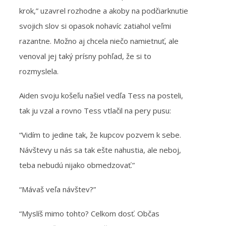
krok,” uzavrel rozhodne a akoby na podčiarknutie
svojich slov si opasok nohavíc zatiahol veľmi
razantne. Možno aj chcela niečo namietnuť, ale
venoval jej taký prísny pohľad, že si to
rozmyslela.
Aiden svoju košeľu našiel vedľa Tess na posteli,
tak ju vzal a rovno Tess vtlačil na pery pusu:
“Vidím to jedine tak, že kupcov pozvem k sebe.
Návštevy u nás sa tak ešte nahustia, ale neboj,
teba nebudú nijako obmedzovať.”
“Mávaš veľa návštev?”
“Myslíš mimo tohto? Celkom dosť. Občas