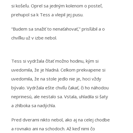
si košeľu. Oprel sa jedným kolenom o posteľ,
prehupol sa k Tess a vlepil jej pusu.
“Budem sa snažiť to nenaťahovať,” prisľúbil a o
chvíľku už v izbe nebol.
Tess si vydržala čítať možno hodinu, kým si
uvedomila, že je hladná. Celkom prekvapene si
uvedomila, že na stole jedlo nie je, hoci vždy
bývalo. Vydržala ešte chvíľu čakať, či ho náhodou
neprinesú, ale nestalo sa. Vstala, uhladila si šaty
a zhlboka sa nadýchla.
Pred dverami nikto nebol, ako aj na celej chodbe
a rovnako ani na schodoch. Až keď nimi čo