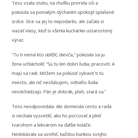
Tess vzala stuhu, na chvíľku privrela oči a
pokúsila sa pomalým dýchaním upokojiť splašené
srdce. Síce sa jej to nepodarilo, ale začala si
viazať vlasy, keď si všimla kuchárkin ustarostený
výraz.
“Tu ti nemá kto ublížiť, dievča,” pokúsila sa ju
žena uchlácholiť. “Sú tu len dobrí ľudia, pracovití. A
majú sa radi. Môžem sa pokúsiť vybaviť ti tu
miesto, ale nič nesľubujem, odtiaľto ľudia
neodchádzajú. Pán je dobrák, platí, stará sa.”
Tess neodpovedala. Ale domiesila cesto a rada
si nechala vysvetliť, ako ho porcovať a plniť
tvarohom a lekvárom na ďalšie koláče.
Nedokázala sa uvoľniť, každou bunkou svojho