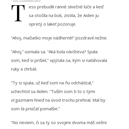
T
ess prebudili ranné slnečné lúče a keď
sa otočila na bok, zistila, že Aiden ju
opretý o lakeť pozoruje.
“Ahoj, mačiatko moje nádherné!” pozdravil nežne.
“Ahoj,” usmiala sa. “Aká bola návšteva? Spala
som, keď si prišiel,” opýtala sa, kým si naťahovala
ruky a chrbát.
“Ty si spala, už keď som na ňu odchádzal,”
uchechtol sa Aiden. “Tuším som ti to s tými
orgazmami hneď na úvod trochu prehnal. Mal by
som ťa priúčať pomalšie.”
“No neviem, či sa ty so svojimi dvoma máš veľmi