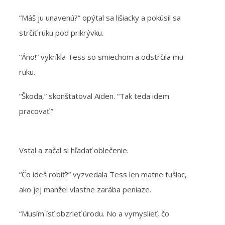
“Máš ju unavenú?” opýtal sa lišiacky a pokúsil sa
strčiť ruku pod prikrývku.
“Áno!” vykríkla Tess so smiechom a odstrčila mu
ruku.
“Škoda,” skonštatoval Aiden. “Tak teda idem
pracovať.”
Vstal a začal si hľadať oblečenie.
“Čo ideš robiť?” vyzvedala Tess len matne tušiac,
ako jej manžel vlastne zarába peniaze.
“Musím ísť obzrieť úrodu. No a vymyslieť, čo