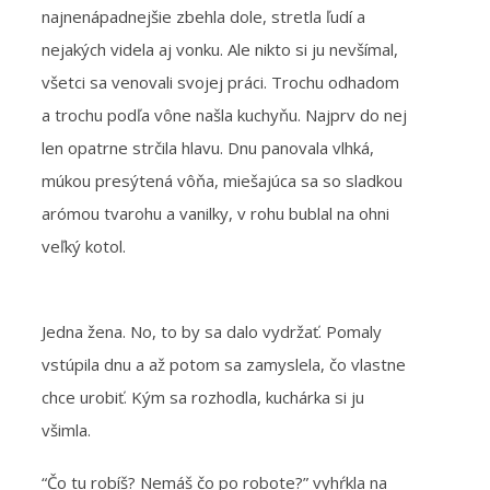
najnenápadnejšie zbehla dole, stretla ľudí a
nejakých videla aj vonku. Ale nikto si ju nevšímal,
všetci sa venovali svojej práci. Trochu odhadom
a trochu podľa vône našla kuchyňu. Najprv do nej
len opatrne strčila hlavu. Dnu panovala vlhká,
múkou presýtená vôňa, miešajúca sa so sladkou
arómou tvarohu a vanilky, v rohu bublal na ohni
veľký kotol.
Jedna žena. No, to by sa dalo vydržať. Pomaly
vstúpila dnu a až potom sa zamyslela, čo vlastne
chce urobiť. Kým sa rozhodla, kuchárka si ju
všimla.
“Čo tu robíš? Nemáš čo po robote?” vyhŕkla na