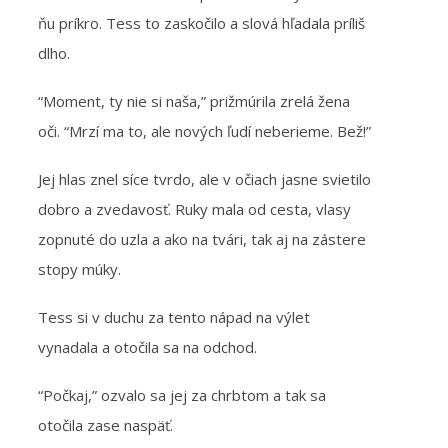
ňu príkro. Tess to zaskočilo a slová hľadala príliš
dlho.
“Moment, ty nie si naša,” prižmúrila zrelá žena
oči. “Mrzí ma to, ale nových ľudí neberieme. Bež!”
Jej hlas znel síce tvrdo, ale v očiach jasne svietilo
dobro a zvedavosť. Ruky mala od cesta, vlasy
zopnuté do uzla a ako na tvári, tak aj na zástere
stopy múky.
Tess si v duchu za tento nápad na výlet
vynadala a otočila sa na odchod.
“Počkaj,” ozvalo sa jej za chrbtom a tak sa
otočila zase naspäť.