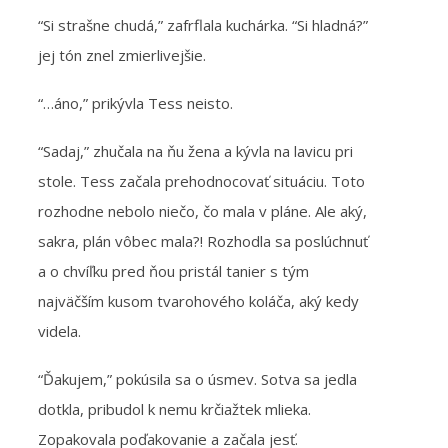
“Si strašne chudá,” zafrflala kuchárka. “Si hladná?”
jej tón znel zmierlivejšie.
“…áno,” prikývla Tess neisto.
“Sadaj,” zhučala na ňu žena a kývla na lavicu pri
stole. Tess začala prehodnocovať situáciu. Toto
rozhodne nebolo niečo, čo mala v pláne. Ale aký,
sakra, plán vôbec mala?! Rozhodla sa poslúchnuť
a o chvíľku pred ňou pristál tanier s tým
najväčším kusom tvarohového koláča, aký kedy
videla.
“Ďakujem,” pokúsila sa o úsmev. Sotva sa jedla
dotkla, pribudol k nemu krčiažtek mlieka.
Zopakovala poďakovanie a začala jesť.