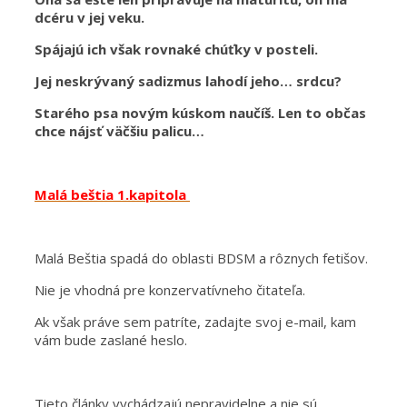
dcéru v jej veku.
Spájajú ich však rovnaké chúťky v posteli.
Jej neskrývaný sadizmus lahodí jeho… srdcu?
Starého psa novým kúskom naučíš.
Len to občas
chce nájsť väčšiu palicu…
Malá beštia 1.kapitola
Malá Beštia spadá do oblasti BDSM a rôznych fetišov.
Nie je vhodná pre konzervatívneho čitateľa.
Ak však práve sem patríte, zadajte svoj e-mail, kam
vám bude zaslané heslo.
Tieto články vychádzajú nepravidelne a nie sú