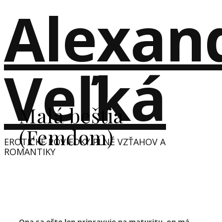
Alexan
Veľká
Malá beštia
(Femdom)
EROTICKÉ POVIEDKY PLNÉ VZŤAHOV A
ROMANTIKY
Ona sa ešte len pripravuje na maturitu, on má