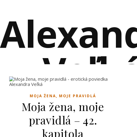
Alexan
Veľk
EROTICKÉ POVIEDKY PLNÉ VZŤAHOV A RO
MOJA ŽENA, MOJE PRAVIDLÁ
Moja žena, moje
pravidlá – 42.
kapitola